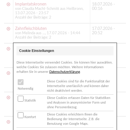
Implantatskronen
18.07.2026 -
00:16
von Claudia Macht-Schmitt aus Heilbronn,
13.07.2026 - 23:57
Anzahl der Beiträge: 2
Zahnfleischbluten
17.07.2026 -
20:52
von Melinda aus ..., 17.07.2026 - 14:44
Anzahl der Beiträge: 2
Implantate 15+16
17.07.2026 -
Cookie Einstellungen
19:46
von Unbekannt aus Oldenburg, 11.07.2026
- 14:01
Anzahl der Beiträge: 8
Diese Internetseite verwendet Cookies. Sie können hier auswählen,
welche Cookies Sie zulassen möchten. Weitere Informationen
erhalten Sie in unserer
Datenschutzerklärung
.
Unterkieferimplantation
07.07.2026 -
07:31
von Claudia aus Nürnberg, Bayern,
Diese Cookies sind für die Funktionalität der
06.07.2026 - 13:45
Internetseite unerlässlich und können daher
Anzahl der Beiträge: 2
Notwendig
nicht deaktiviert werden.
Krone auf Implantat
02.07.2026 -
Diese Cookies erfassen Daten für Statistiken
Statistik
07:54
von Dan aus Leverkusen, 01.07.2026 -
und Analysen in anonymisierter Form und
11:31
ohne Personenbezug.
Anzahl der Beiträge: 1
Diese Cookies erleichtern Ihnen die
Komfort
Bedienung der Internetseite. Z.B. die
Sinuslift
28.06.2026 -
Benutzung von Google Maps.
08:03
von Minna aus Spreewald, 27.06.2026 -