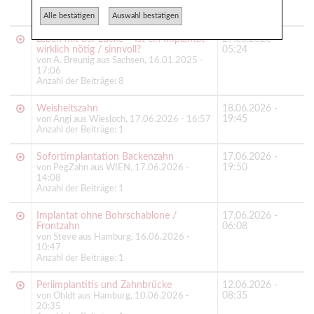
14:50
Anzahl der Beiträge: 1
Alle bestätigen
Auswahl bestätigen
Leben mit der Lücke – Ist ein Implantat
27.06.2026 -
wirklich nötig / sinnvoll?
05:24
von A. Breunig aus Sachsen, 16.01.2025 -
17:06
Anzahl der Beiträge: 8
Weisheitszahn
18.06.2026 -
19:45
von Angi aus Wiesloch, 17.06.2026 - 16:57
Anzahl der Beiträge: 1
Sofortimplantation Backenzahn
17.06.2026 -
19:50
von PegZahn aus WIEN, 17.06.2026 -
14:08
Anzahl der Beiträge: 1
Implantat ohne Bohrschablone /
17.06.2026 -
Frontzahn
06:08
von Steve aus Hamburg, 16.06.2026 -
10:47
Anzahl der Beiträge: 1
Periimplantitis und Zahnbrücke
12.06.2026 -
08:35
von Ohldt aus Hamburg, 10.06.2026 -
20:35