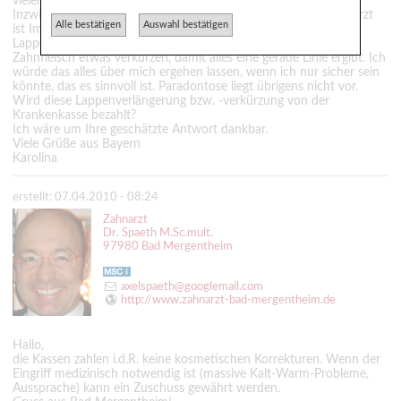
vielen Dank für Ihre Antworten.
Inzwischen habe ich den Zahnarzt gewechselt. Der neue Zahnarzt
Alle bestätigen
Auswahl bestätigen
ist Implantologe und möchte mir auf der einen Seite eine
Lappenverlängerung machen und auf der anderen Seite das
Zahnfleisch etwas verkürzen, damit alles eine gerade Linie ergibt. Ich
würde das alles über mich ergehen lassen, wenn ich nur sicher sein
könnte, das es sinnvoll ist. Paradontose liegt übrigens nicht vor.
Wird diese Lappenverlängerung bzw. -verkürzung von der
Krankenkasse bezahlt?
Ich wäre um Ihre geschätzte Antwort dankbar.
Viele Grüße aus Bayern
Karolina
erstellt: 07.04.2010 - 08:24
Zahnarzt
Dr. Spaeth M.Sc.mult.
97980 Bad Mergentheim
axelspaeth@googlemail.com
http://www.zahnarzt-bad-mergentheim.de
Hallo,
die Kassen zahlen i.d.R. keine kosmetischen Korrekturen. Wenn der
Eingriff medizinisch notwendig ist (massive Kalt-Warm-Probleme,
Aussprache) kann ein Zuschuss gewährt werden.