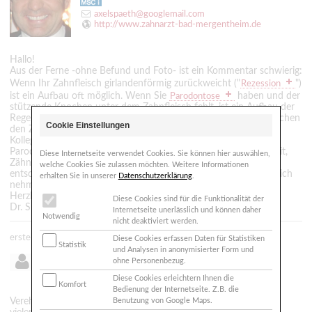
axelspaeth@googlemail.com
http://www.zahnarzt-bad-mergentheim.de
Hallo!
Aus der Ferne -ohne Befund und Foto- ist ein Kommentar schwierig:
Wenn Ihr Zahnfleisch girlandenförmig zurückweicht ("
")
Rezession
ist ein Aufbau oft möglich. Wenn Sie
haben und der
Parodontose
stützende Knochen unter dem Zahnfleisch fehlt, ist ein Aufbau der
Regel NICHT möglich. Entscheidend ist, ob noch Knochen zwischen
Cookie Einstellungen
den Zähnen da ist. Für eine genaue Beratung sollten Sie einen
Kollegen fragen, der in der Mukogingival-Chirurgie ("plastische
Parodontalchirurgie") bewandert ist. Es gibt auch die Möglichkeit,
Diese Internetseite verwendet Cookies. Sie können hier auswählen,
Zähne kieferorthopädisch zu verlängern: Sie müssen nur
welche Cookies Sie zulassen möchten. Weitere Informationen
entscheiden, ob Sie den Aufwand für Ihre Frontzahnoptik auf sich
erhalten Sie in unserer
Datenschutzerklärung
.
nehmen wollen.
Herzliche Grüsse aus Bad Mergentheim!
Diese Cookies sind für die Funktionalität der
Dr. Spaeth
Internetseite unerlässlich und können daher
Notwendig
nicht deaktiviert werden.
erstellt: 06.04.2010 - 17:09
Diese Cookies erfassen Daten für Statistiken
Statistik
und Analysen in anonymisierter Form und
ohne Personenbezug.
unbekannter Autor aus
Diese Cookies erleichtern Ihnen die
Komfort
Bedienung der Internetseite. Z.B. die
Verehrte Herren Zahnärzte,
Benutzung von Google Maps.