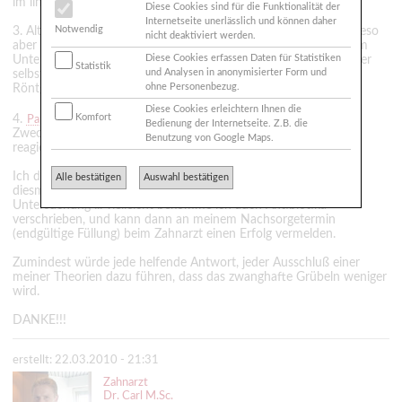
im linken Oberkiefer beinahe die ganze Zahnreihe betrifft
Diese Cookies sind für die Funktionalität der
Internetseite unerlässlich und können daher
Notwendig
3. Altersbedingte Kariesdefekte an den Kunststofffüllungen: Wieso
nicht deaktiviert werden.
aber mit einer Ausnahme nur im Oberkiefer ... und nicht auch im
Diese Cookies erfassen Daten für Statistiken
Unterkiefer? (Alle wurde vor geschätzt 10 Jahren eingesetzt. Aber
Statistik
und Analysen in anonymisierter Form und
selbst Karies unter den Füllungen müssen doch auf dem
ohne Personenbezug.
Röntgenbild zu erkennen sein.)
Diese Cookies erleichtern Ihnen die
Komfort
4.
... oder dient die
nur kosmetischen
Parodontitis
PZR
Bedienung der Internetseite. Z.B. die
Zwecken? Kann eine Zahntaschenentzündung auf Druck/Biss
Benutzung von Google Maps.
reagieren?
Ich darf Mitte nächster Woche noch einmal in die HNO-Praxis,
Alle bestätigen
Auswahl bestätigen
diesmal zum Kollegen ... und hoffentlich eine gründlichere
Untersuchung ... vielleicht bekomme ich auch Antibiotika
verschrieben, und kann dann an meinem Nachsorgetermin
(endgültige Füllung) beim Zahnarzt einen Erfolg vermelden.
Zumindest würde jede helfende Antwort, jeder Ausschluß einer
meiner Theorien dazu führen, dass das zwanghafte Grübeln weniger
wird.
DANKE!!!
erstellt: 22.03.2010 - 21:31
Zahnarzt
Dr. Carl M.Sc.