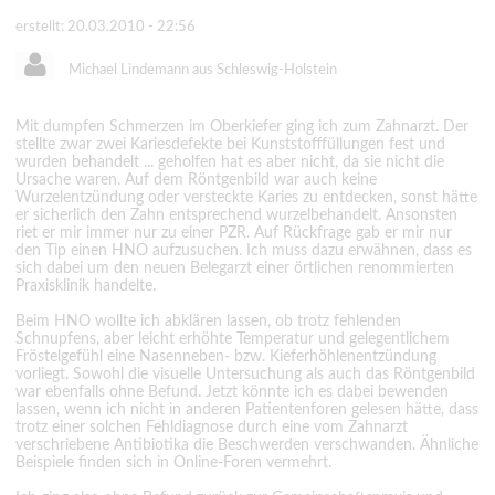
erstellt: 20.03.2010 - 22:56
Michael Lindemann aus Schleswig-Holstein
Mit dumpfen Schmerzen im Oberkiefer ging ich zum Zahnarzt. Der
stellte zwar zwei Kariesdefekte bei Kunststofffüllungen fest und
wurden behandelt ... geholfen hat es aber nicht, da sie nicht die
Ursache waren. Auf dem Röntgenbild war auch keine
Wurzelentzündung oder versteckte Karies zu entdecken, sonst hätte
er sicherlich den Zahn entsprechend wurzelbehandelt. Ansonsten
riet er mir immer nur zu einer PZR. Auf Rückfrage gab er mir nur
den Tip einen HNO aufzusuchen. Ich muss dazu erwähnen, dass es
sich dabei um den neuen Belegarzt einer örtlichen renommierten
Praxisklinik handelte.
Beim HNO wollte ich abklären lassen, ob trotz fehlenden
Schnupfens, aber leicht erhöhte Temperatur und gelegentlichem
Fröstelgefühl eine Nasenneben- bzw. Kieferhöhlenentzündung
vorliegt. Sowohl die visuelle Untersuchung als auch das Röntgenbild
war ebenfalls ohne Befund. Jetzt könnte ich es dabei bewenden
lassen, wenn ich nicht in anderen Patientenforen gelesen hätte, dass
trotz einer solchen Fehldiagnose durch eine vom Zahnarzt
verschriebene Antibiotika die Beschwerden verschwanden. Ähnliche
Beispiele finden sich in Online-Foren vermehrt.