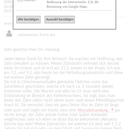
Komfort
örtlicher Betäubung läuft dieser Vorgang i.d.R. schmerzfrei ab.
Bedienung der Internetseite. Z.B. die
Gruß aus Schenefeld bei HH
Benutzung von Google Maps.
Dr.Frank Hansing
Alle bestätigen
Auswahl bestätigen
erstellt: 09.02.2011 - 16:37
unbekannter Autor aus
Sehr geehrter Herr Dr. Hansing,
vielen lieben Dank für Ihre Antwort. Sie machen mir Hoffnung, den
Zahn behalten zu können. Meine Zahnärztin befindet sich derzeit
leider im Urlaub und ist erst am 21.2. wieder in der Praxis. Ich war
am 7.2. und 9.2. also heute bei der Vertretungszahnärztin und diese
hat meinen Zahn geröntgt.
Sie hat in Chlorhexamedsalbe getränkte Fädchen unter das
Zahnfleisch geschoben, welche ich nach ca. 2 Stunden wieder
entfernen sollte. Die Wurzel und alles ist i.O. man sieht eine
Entzündung im Bereich des Kieferknochens. Sie sagt, dass man
leider den Zahn selbst nicht sehen kann, weil dieses Metallkäppchen
drauf ist. Sie vermutet, dass ein ganz feiner Riss im Zahn ist längs
oder quer und sagte mir heute, dass eine
gar
Wurzelbehandlung
nichts bringt, der Zahn würde früher oder später entweder
wegbrechen oder ich eben ne dicke Backe bekommen (Abszess)
könnte das sein? Meine Zahnärztin, bei welcher ich jetzt seit 1 1/2
Jahren bin hat sich sehr um den Erhalt und Sanierung meiner Rest-