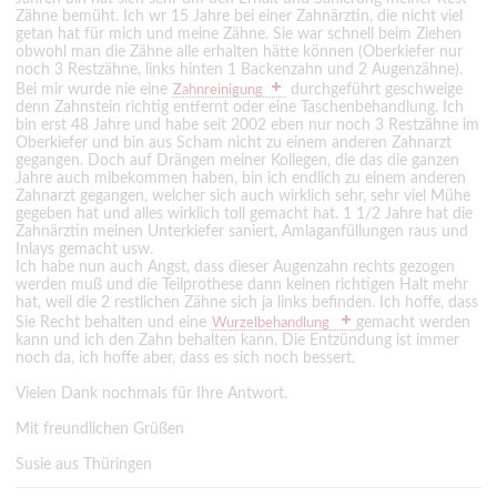
Zähne bemüht. Ich wr 15 Jahre bei einer Zahnärztin, die nicht viel
getan hat für mich und meine Zähne. Sie war schnell beim Ziehen
obwohl man die Zähne alle erhalten hätte können (Oberkiefer nur
noch 3 Restzähne, links hinten 1 Backenzahn und 2 Augenzähne).
Bei mir wurde nie eine
durchgeführt geschweige
Zahnreinigung
denn Zahnstein richtig entfernt oder eine Taschenbehandlung. Ich
bin erst 48 Jahre und habe seit 2002 eben nur noch 3 Restzähne im
Oberkiefer und bin aus Scham nicht zu einem anderen Zahnarzt
gegangen. Doch auf Drängen meiner Kollegen, die das die ganzen
Jahre auch mibekommen haben, bin ich endlich zu einem anderen
Zahnarzt gegangen, welcher sich auch wirklich sehr, sehr viel Mühe
gegeben hat und alles wirklich toll gemacht hat. 1 1/2 Jahre hat die
Zahnärztin meinen Unterkiefer saniert, Amlaganfüllungen raus und
Inlays gemacht usw.
Ich habe nun auch Angst, dass dieser Augenzahn rechts gezogen
werden muß und die Teilprothese dann keinen richtigen Halt mehr
hat, weil die 2 restlichen Zähne sich ja links befinden. Ich hoffe, dass
Sie Recht behalten und eine
gemacht werden
Wurzelbehandlung
kann und ich den Zahn behalten kann. Die Entzündung ist immer
noch da, ich hoffe aber, dass es sich noch bessert.
Vielen Dank nochmals für Ihre Antwort.
Mit freundlichen Grüßen
Susie aus Thüringen