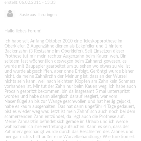
erstellt: 06.02.2011 - 13:33
Susie aus Thrüringen
Hallo liebes Forum!
Ich habe seit Anfang Oktober 2010 eine Teleskopprothese im
Oberkiefer. 2 Augenzähne dienen als Eckpfeiler und 1 hintere
Backenzahn (3 Restzähne im Oberkiefer). Seit Einsetzen dieser
Prothese tut mir mein rechter Augenzahn beim Kauen weh. Bin
seitdem fast wöchentlich deswegen beim Zahnarzt gewesen, es
wurde mit Baupapier gearbeitet um zu sehen wo etwas zu viel ist
und wurde abgeschliffen, aber ohne Erfolgt. Geröntgt wurde bisher
nicht, da meine Zahnärztin der Meinung ist, dass an der Wurzel
nichts sein kann, weil nach leichtem Klopfen am Zahn kein Schmerz
vorhanden ist. Mir tut der Zahn nur beim Kauen weg. Ich habe auch
Procain gespritzt bekommen, bin da insgesamt 5 mal unterspritzt
worden und habe dann allergisch darauf reagiert, war vom
Nasenflügel an bis zur Wange geschwollen und hat heftig gejuckt,
habe es kaum ausgehalten. Das hat dann ungefähr 4 Tage gedauert,
bist es wieder weg war. Jetzt ist mein Zahnflisch auch noch bei dem
schmerzenden Zahn entzündet, da liegt auch die Prothese auf.
Meine Zahnärztin befindet sich gerade im Urlaub und ich werde
wahrscheinlich ihre Vertretung aufsuchen. Kann es sein, dass der
Zahnnerv geschädigt wurde durch das Beschleifen des Zahnes und
hier gar nichts hilft außer eine Wurzelbehandlung? Wie funktioniert