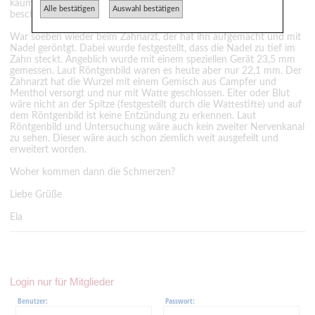
kaum beschreiben. Würde es als Druck und Fremdkörpergefühl
Alle bestätigen
Auswahl bestätigen
beschreiben.
War soeben wieder beim Zahnarzt, der hat ihn aufgemacht und mit
Nadel geröntgt. Dabei wurde festgestellt, dass die Nadel zu tief im
Zahn steckt. Angeblich wurde mit einem speziellen Gerät 23,5 mm
gemessen. Laut Röntgenbild waren es heute aber nur 22,1 mm. Der
Zahnarzt hat die Wurzel mit einem Gemisch aus Campfer und
Menthol versorgt und nur mit Watte geschlossen. Eiter oder Blut
wäre nicht an der Spitze (festgestellt durch die Wattestifte) und auf
dem Röntgenbild ist keine Entzündung zu erkennen. Laut
Röntgenbild und Untersuchung wäre auch kein zweiter Nervenkanal
zu sehen. Dieser wäre auch schon ziemlich weit ausgefeilt und
erweitert worden.
Woher kommen dann die Schmerzen?
Liebe Grüße
Ela
Login nur für Mitglieder
Benutzer:
Passwort: