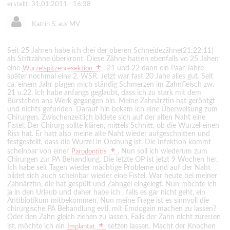
erstellt: 31.01.2011 - 16:38
Katrin S. aus MV
Seit 25 Jahren habe ich drei der oberen Schneidezähne(21;22;11)
als Stiftzähne überkront. Diese Zähne hatten ebenfalls vo 25 Jahen
eine
. 21 und 22 dann ein Paar Jahre
Wurzelspitzenresektion
später nochmal eine 2. WSR. Jetzt war fast 20 Jahe alles gut. Seit
ca. einem Jahr plagen mich ständig Schmerzen im Zahnfleisch zw.
21 u.22. Ich habe anfangs geglaubt, dass ich zu stark mit dem
Bürstchen ans Werk gegangen bin. Meine Zahnärztin hat geröntgt
und nichts gefunden. Darauf hin bekam ich eine Überweisung zum
Chirurgen. Zwischenzeitlich bildete sich auf der alten Naht eine
Fistel. Der Chirurg sollte klären, mittels Schnitt, ob die Wurzel einen
Riss hat. Er hatt also meine alte Naht wieder aufgeschnitten und
festgestellt, dass die Wurzel in Ordnung ist. Die Infektion kommt
scheinbar von einer
. Nun soll ich wiederum zum
Parodontitis
Chirurgen zur PA Behandlung. Die letzte OP ist jetzt 9 Wochen her.
Ich habe seit Tagen wieder mächtige Probleme und auf der Naht
bildet sich auch scheinbar wieder eine Fistel. War heute bei meiner
Zahnärztin, die hat gespült und Zahngel eingelegt. Nun möchte ich
ja in den Urlaub und daher habe ich , falls es gar nicht geht, ein
Antibiotikum mitbekommen. Nun meine Frage ist es sinnvoll die
chirurgische PA Behandlung evtl. mit Emdogain machen zu lassen?
Oder den Zahn gleich ziehen zu lassen. Falls der Zahn nicht zuretten
ist, möchte ich ein
setzen lassen. Macht der Knochen
Implantat