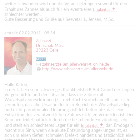
weiter schwinden wird und die Voraussetzungen sowohl für den
Erhalt des Zahnes als auch für ein eventuelles
Implantat
schlechter werden.
Gute Besserung und Grüße aus Seevetal, L. Jensen, M.Sc.
erstellt: 02.02.2011 - 09:54
Zahnarzt
Dr. Scholz M.Sc.
29223 Celle
zahnaerzte-am-allerwehr@t-online.de
http://www.zahnaerzte-am-allerwehr.de
Hallo Katrin,
in der Tat ein sehr schwieriges Krankheitsbild! Auf Grund der langen
Vorgeschichte und der Tatsache, dass die Zähne mit
Wurzelspitzenresektionen (z.T. mehrfach) vorbehandelt sind, ist zu
vermuten, dass die Ursache doch im Bereich der Wurzelspitze liegt
und nicht parodontalen Ursprungs ist! Ich befürchte, dass eine
Extraktion des verantwortlichen Zahnes nicht zu vermeiden ist. Der
Knochen leidet natürlich durch die bestehende Entzündung sehr
und stellt ein schlechteres Lager für ein
dar. Emdogain
Implantat
macht nur Sinn, wenn die akute Entzündung abgeklungen ist, es
sich um einen tiefen, schmalen Defekt handelt und tatsächlich eine