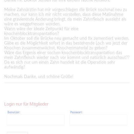
Danke Hr. Doktor Jensen für Ihre extrem rasche Antwort!
Meine Zahnärztin hat mir vorgeschlagen die Brück nochmal neu zu
machen, nur kann ich mir nicht vorstellen, dass diese Maßnahme
eine gravierende Änderung bringt, da mein Zahnfleisch aussieht als
wäre es weggefressen worden.
Wann wäre der ideale Zeitpunkt für eine
knochenblocktranspantation?
Im Oktober soll die Brücke neu gemacht und fix zementiert werden.
Gäbe es die Möglichkeit sofort in das bestehende Loch wo jetzt der
Knochen zusammenwächst, Knochenmaterial zu geben?
Wäre das Ergenis einer sochen knochenblocktranspantation das
mein Zahnfleisch wieder nach vor kommt und natürlich ausschaut??
Da es sich nur um einen Zahn handelt ist die Operation sehr
aufwändig?
Nochmals Danke, und schöne Grüße!
Login nur für Mitglieder
Benutzer:
Passwort: