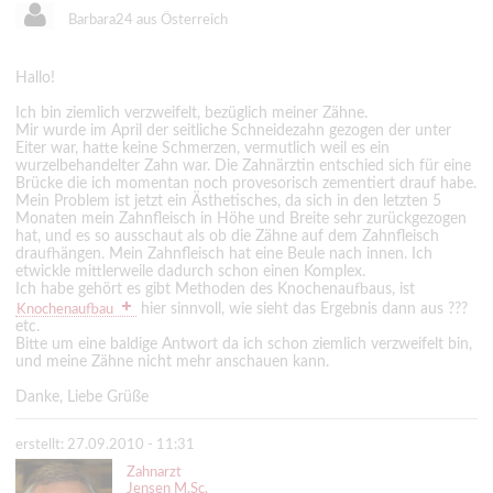
Barbara24 aus Österreich
Hallo!
Ich bin ziemlich verzweifelt, bezüglich meiner Zähne.
Mir wurde im April der seitliche Schneidezahn gezogen der unter
Eiter war, hatte keine Schmerzen, vermutlich weil es ein
wurzelbehandelter Zahn war. Die Zahnärztin entschied sich für eine
Brücke die ich momentan noch provesorisch zementiert drauf habe.
Mein Problem ist jetzt ein Ästhetisches, da sich in den letzten 5
Monaten mein Zahnfleisch in Höhe und Breite sehr zurückgezogen
hat, und es so ausschaut als ob die Zähne auf dem Zahnfleisch
draufhängen. Mein Zahnfleisch hat eine Beule nach innen. Ich
etwickle mittlerweile dadurch schon einen Komplex.
Ich habe gehört es gibt Methoden des Knochenaufbaus, ist
hier sinnvoll, wie sieht das Ergebnis dann aus ???
Knochenaufbau
etc.
Bitte um eine baldige Antwort da ich schon ziemlich verzweifelt bin,
und meine Zähne nicht mehr anschauen kann.
Danke, Liebe Grüße
erstellt: 27.09.2010 - 11:31
Zahnarzt
Jensen M.Sc.