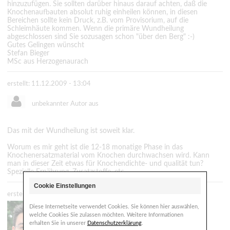
hinzuzufügen. Sie sollten darüber hinaus darauf achten, daß die
Knochenaufbauten absolut ruhig einheilen können, in diesen
Bereichen sollte kein Druck, z.B. vom Provisorium, auf die
Schleimhäute kommen. Wenn die primäre Wundheilung
abgeschlossen sind Sie sozusagen schon "über den Berg" :-)
Gutes Gelingen wünscht
Stefan Bieger
MSc aus Herzogenaurach
erstellt: 11.12.2009 - 13:04
unbekannter Autor aus
Das mit der Wundheilung ist soweit klar.
Worum es mir geht ist die 12-18 monatige Phase in das
Knochenersatzmaterial vom Knochen durchwachsen wird. Kann
man in dieser Zeit etwas für Knochendichte- und qualität tun?
Spezielle Ernährung, Zusatzstoffe, etc.
Cookie Einstellungen
erstellt: 11.12.2009 - 23:09
Diese Internetseite verwendet Cookies. Sie können hier auswählen,
Zahnarzt
Dr. Bucur M.Sc.
welche Cookies Sie zulassen möchten. Weitere Informationen
53797 Lohmar
erhalten Sie in unserer
Datenschutzerklärung
.