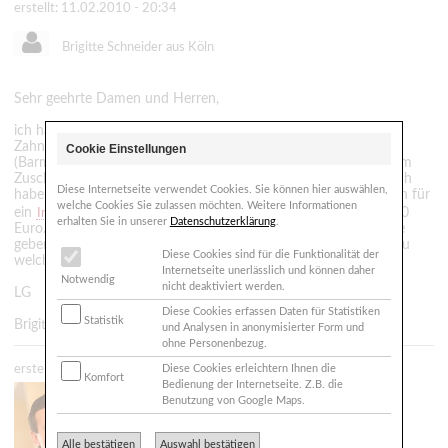
erstellt: 11.02.2010 - 20:34
Brigitte Schneider aus Köln
Sehr geehrte Damen und Herren,
ich habe ein Frage bezüglich der Kostenerstattung von
Zahnzusatzversicherungen. Meine Zahnzusatzversicherung
Cookie Einstellungen
(Barmenia ZG) erstattet oder sollte laut Leistungskatalog mit dem
Zuschuss der GKV 85% der Kosten bei Implantaten erstatten. Ich
Diese Internetseite verwendet Cookies. Sie können hier auswählen,
habe zwei Kostenvoranschläge von unterschiedlichen Zahnärzen für
welche Cookies Sie zulassen möchten. Weitere Informationen
ein
. Einer verlangt 2.200 Euro und der andere 3100
Implantat
erhalten Sie in unserer
Datenschutzerklärung
.
Euro. Eigentlich müsste es doch eine zu erstattende Obergrenze
geben sonst wäre dem Versicherungsnehmer ja eigentlich egal zu
Diese Cookies sind für die Funktionalität der
welchem Zahnarzt er geht wenn er nur 15% bezahlen muss.
Internetseite unerlässlich und können daher
Notwendig
nicht deaktiviert werden.
LG
Diese Cookies erfassen Daten für Statistiken
Statistik
Brigitte
und Analysen in anonymisierter Form und
ohne Personenbezug.
erstellt: 11.02.2010 - 22:08
Diese Cookies erleichtern Ihnen die
Komfort
Bedienung der Internetseite. Z.B. die
Zahnarzt
Benutzung von Google Maps.
Dr. Henzler M.Sc.
66359 Bous
Alle bestätigen
Auswahl bestätigen