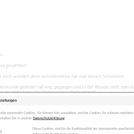
n.
e gesplittert.
s mich wundert denn normalerweise hat man danach Schmerzen.
r Zahnwunde gebildet hat weg gegangen und in der Wunde sieht man n
ei der Abheilung eine kleine weisse Stelle bildet?
stellungen
entfernen, weil es aussieht wie ein Stück Zahnwurzel aber das geht l
seite verwendet Cookies. Sie können hier auswählen, welche Cookies Sie zulassen möchten
ner runder weisser Fleck.
erhalten Sie in unserer
Datenschutzerklärung
.
Stück Zahn in der Wunder wäre, müsste ich doch eigentlich auch Sc
Diese Cookies sind für die Funktionalität der Internetseite unerlässl
ig