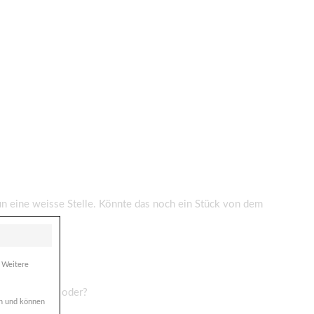
un eine weisse Stelle. Könnte das noch ein Stück von dem
eider nicht.
. Weitere
hmerzen haben oder?
ich und können