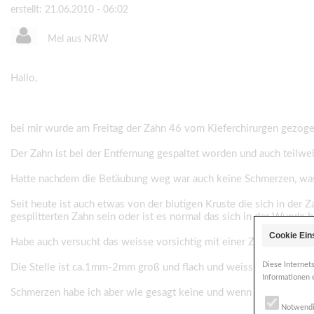
erstellt: 21.06.2010 - 06:02
Mel aus NRW
Hallo,
bei mir wurde am Freitag der Zahn 46 vom Kieferchirurgen gezoge
Der Zahn ist bei der Entfernung gespaltet worden und auch teilweis
Hatte nachdem die Betäubung weg war auch keine Schmerzen, wa
Seit heute ist auch etwas von der blutigen Kruste die sich in de
gesplitterten Zahn sein oder ist es normal das sich in der Wunde b
Cookie Ein
Habe auch versucht das weisse vorsichtig mit einer Zahnbürste zu 
Diese Internet
Die Stelle ist ca.1mm-2mm groß und flach und weiss also ein klei
Informationen 
Schmerzen habe ich aber wie gesagt keine und wenn da noch ein 
Notwend