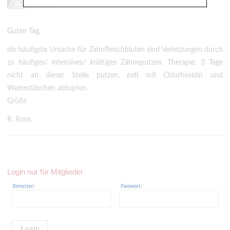
http://www.roos-zahnarzt.de
Guten Tag,
die häufigste Ursache für Zahnfleischbluten sind Verletzungen durch
zu häufiges/ intensives/ kräftiges Zähneputzen. Therapie: 3 Tage
nicht an dieser Stelle putzen, evtl mit Chlorhexidin und
Wattestäbchen abtupfen.
Grüße
R. Roos
Login nur für Mitglieder
Benutzer:
Passwort:
Login