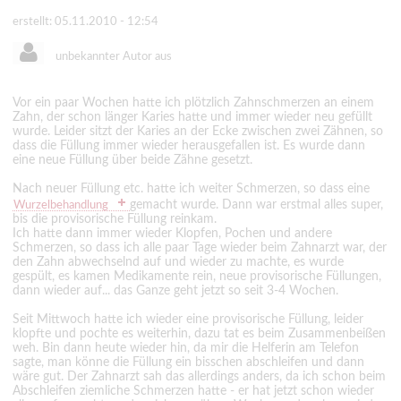
erstellt: 05.11.2010 - 12:54
unbekannter Autor aus
Vor ein paar Wochen hatte ich plötzlich Zahnschmerzen an einem
Zahn, der schon länger Karies hatte und immer wieder neu gefüllt
wurde. Leider sitzt der Karies an der Ecke zwischen zwei Zähnen, so
dass die Füllung immer wieder herausgefallen ist. Es wurde dann
eine neue Füllung über beide Zähne gesetzt.
Nach neuer Füllung etc. hatte ich weiter Schmerzen, so dass eine
gemacht wurde. Dann war erstmal alles super,
Wurzelbehandlung
bis die provisorische Füllung reinkam.
Ich hatte dann immer wieder Klopfen, Pochen und andere
Schmerzen, so dass ich alle paar Tage wieder beim Zahnarzt war, der
den Zahn abwechselnd auf und wieder zu machte, es wurde
gespült, es kamen Medikamente rein, neue provisorische Füllungen,
dann wieder auf... das Ganze geht jetzt so seit 3-4 Wochen.
Seit Mittwoch hatte ich wieder eine provisorische Füllung, leider
klopfte und pochte es weiterhin, dazu tat es beim Zusammenbeißen
weh. Bin dann heute wieder hin, da mir die Helferin am Telefon
sagte, man könne die Füllung ein bisschen abschleifen und dann
wäre gut. Der Zahnarzt sah das allerdings anders, da ich schon beim
Abschleifen ziemliche Schmerzen hatte - er hat jetzt schon wieder