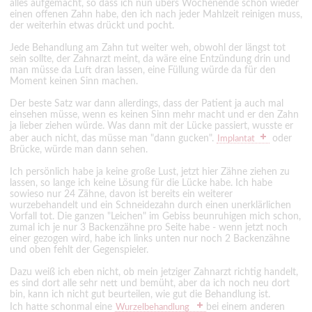
alles aufgemacht, so dass ich nun übers Wochenende schon wieder
einen offenen Zahn habe, den ich nach jeder Mahlzeit reinigen muss,
der weiterhin etwas drückt und pocht.
Jede Behandlung am Zahn tut weiter weh, obwohl der längst tot
sein sollte, der Zahnarzt meint, da wäre eine Entzündung drin und
man müsse da Luft dran lassen, eine Füllung würde da für den
Moment keinen Sinn machen.
Der beste Satz war dann allerdings, dass der Patient ja auch mal
einsehen müsse, wenn es keinen Sinn mehr macht und er den Zahn
ja lieber ziehen würde. Was dann mit der Lücke passiert, wusste er
aber auch nicht, das müsse man "dann gucken".
oder
Implantat
Brücke, würde man dann sehen.
Ich persönlich habe ja keine große Lust, jetzt hier Zähne ziehen zu
lassen, so lange ich keine Lösung für die Lücke habe. Ich habe
sowieso nur 24 Zähne, davon ist bereits ein weiterer
wurzebehandelt und ein Schneidezahn durch einen unerklärlichen
Vorfall tot. Die ganzen "Leichen" im Gebiss beunruhigen mich schon,
zumal ich je nur 3 Backenzähne pro Seite habe - wenn jetzt noch
einer gezogen wird, habe ich links unten nur noch 2 Backenzähne
und oben fehlt der Gegenspieler.
Dazu weiß ich eben nicht, ob mein jetziger Zahnarzt richtig handelt,
es sind dort alle sehr nett und bemüht, aber da ich noch neu dort
bin, kann ich nicht gut beurteilen, wie gut die Behandlung ist.
Ich hatte schonmal eine
bei einem anderen
Wurzelbehandlung