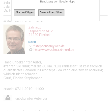
Benutzung von Google Maps.
Sehr geehrte/r Anonymus,
.. da hilft nur noch ein Spezialist für Wurzelkanalbehandlungen.
Dr. Frank Püllen, MMSc, Neu-Isenburg
Alle bestätigen
Auswahl bestätigen
erstellt: 06.11.2010 - 18:07
Zahnarzt
Stephenson M.Sc.
24220 Flintbek
f.stephenson@web.de
http://www.zahnarzt-nord.de
Hallo unbekannter Autor,
#fahren Sie ruhig mal die 80 km. "Luft ranlassen" ist kein fachlich
qualifiziertes Behandlungskonzept - da kann eine zweite Meinung
wirklich nicht schaden !!
Gruß, Florian Stephenson
erstellt: 07.11.2010 - 11:00
unbekannter Autor aus