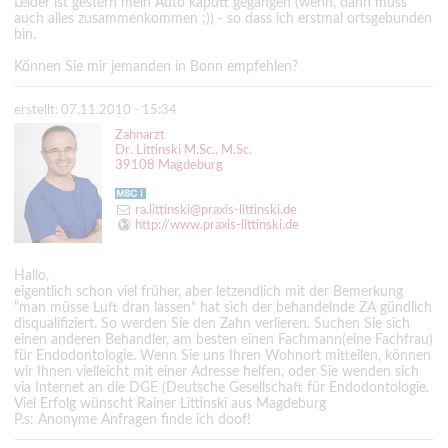
Leider ist gestern mein Auto kaputt gegangen (wenn, dann muss
auch alles zusammenkommen ;)) - so dass ich erstmal ortsgebunden
bin.
Können Sie mir jemanden in Bonn empfehlen?
erstellt: 07.11.2010 - 15:34
Zahnarzt
Dr. Littinski M.Sc., M.Sc.
39108 Magdeburg
ra.littinski@praxis-littinski.de
http://www.praxis-littinski.de
Hallo,
eigentlich schon viel früher, aber letzendlich mit der Bemerkung
"man müsse Luft dran lassen" hat sich der behandelnde ZA gündlich
disqualifiziert. So werden Sie den Zahn verlieren. Suchen Sie sich
einen anderen Behandler, am besten einen Fachmann(eine Fachfrau)
für Endodontologie. Wenn Sie uns Ihren Wohnort mitteilen, können
wir Ihnen vielleicht mit einer Adresse helfen, oder Sie wenden sich
via Internet an die DGE (Deutsche Gesellschaft für Endodontologie.
Viel Erfolg wünscht Rainer Littinski aus Magdeburg
P.s: Anonyme Anfragen finde ich doof!