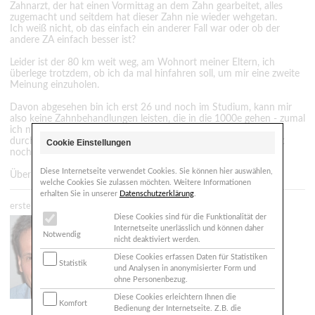
Zahnarzt, der hat einen Vormittag an dem Zahn gearbeitet, alles
zugemacht und seitdem hat dieser Zahn nie wieder wehgetan.
Ich weiß nicht, ob das einfach ein anderer Fall war oder ob der
andere ZA einfach besser ist?
Leider ist der 80 km weit weg, am Wohnort meiner Eltern, ich
überlege trotzdem, ob ich da mal hinfahren soll, um mir eine zweite
Meinung einzuholen.
Davon abgesehen bin ich erst 26 und noch im Studium, kann mir
also keine Zahnbehandlungen leisten, die in die 1000e gehen - zumal
ich nicht beurteilen kann, was sinnvoll ist. Ich habe zwar ein
durchgängiges Bonusheft, aber ich glaube, dass das im Moment
Cookie Einstellungen
noch nicht viel nützt, da ich noch zu jung bin.
Diese Internetseite verwendet Cookies. Sie können hier auswählen,
Über eine Antwort würde ich mich sehr freuen!
welche Cookies Sie zulassen möchten. Weitere Informationen
erhalten Sie in unserer
Datenschutzerklärung
.
erstellt: 05.11.2010 - 21:18
Diese Cookies sind für die Funktionalität der
Zahnarzt
Internetseite unerlässlich und können daher
Dr. Püllen MMSc
Notwendig
nicht deaktiviert werden.
63263 Neu-Isenburg
Diese Cookies erfassen Daten für Statistiken
Statistik
und Analysen in anonymisierter Form und
frankpuellen@arcor.de
ohne Personenbezug.
http://www.zahnarzt-dr-puellen.de
Diese Cookies erleichtern Ihnen die
Komfort
Bedienung der Internetseite. Z.B. die