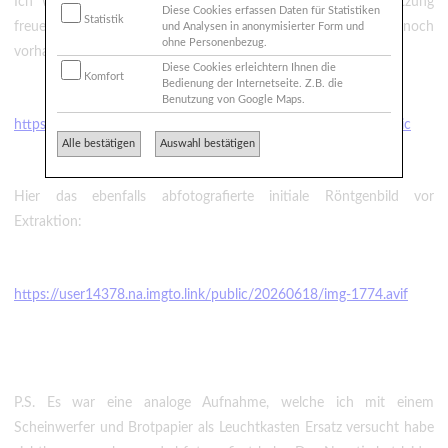
Ich würde mich sehr über eine fachlich fundierte Einschätzung
Diese Cookies erfassen Daten für Statistiken
Statistik
freuen, ob die bukkale Wurzel auf diesem Röntgenbild noch
und Analysen in anonymisierter Form und
ohne Personenbezug.
vorhanden oder bereits entfernt wirkt:
Diese Cookies erleichtern Ihnen die
Komfort
Bedienung der Internetseite. Z.B. die
Benutzung von Google Maps.
https://user14378.na.imgto.link/public/20260618/img-1775.heic
Alle bestätigen
Auswahl bestätigen
Hier das ebenfalls abfotografierte initiale Röntgenbild vor
Extraktion:
https://user14378.na.imgto.link/public/20260618/img-1774.avif
P.S. Es war eine analoge Aufnahme, welche ich mit einem
Scheinwerfer und Brotpapier als Leuchtkasten Ersatz versucht habe