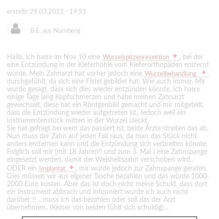
erstellt: 29.03.2011 - 19:51
B.E. aus Nürnberg
Hallo, ich hatte im Nov 10 eine
, bei der
Wurzelspitzenresektion
eine Entzündung in der Kieferhöhle vom Kieferorthopäden entfernt
wurde. Mein Zahnarzt hat vorher jedoch eine
Wurzelbehandlung
durchgefühlt, da sich eine Fistel gebildet hat. Wie auch immer. Mir
wurde gesagt, dass sich dies wieder entzünden könnte. Ich hatte
einige Tage lang Kopfschmerzen und habe meinen Zahnarzt
gewechselt, diese hat ein Röntgenbild gemacht und mir mitgeteilt,
dass die Entzündung wieder aufgetreten ist. Jedoch weil ein
Instrumentenstück mitten in der Wurzel steckt.
Sie hat gefragt bei wem das passiert ist, beide Ärzte streiten das ab.
Nun muss der Zahn auf jeden Fall raus, da man das Stück nicht
anders entfernen kann und die Entzündung sich verbreiten könnte.
Folglich soll mir (mit 18 Jahren!! und zum 3. Mal ) eine Zahnspange
eingesetzt werden, damit der Weisheitszahn verschoben wird..
ODER ein
, mir wurde jedoch zur Zahnspange geraten.
Implantat
Dies müssen wir aus eigener Tasche bezahlen und das würde 1000-
2000 Euro kosten. Aber das ist doch nicht meine Schuld, dass dort
ein Instrument abbrach und informiert wurde ich auch nicht
darüber !! .. muss ich das bezahlen oder soll das der Arzt
übernehmen.. (Keiner von beiden fühlt sich schuldig) ..