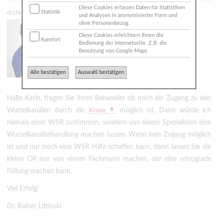
Diese Cookies erfassen Daten für Statistiken
Statistik
erstellt: 09.07.2026 - 12:05
und Analysen in anonymisierter Form und
ohne Personenbezug.
Zahnarzt
Dr. Littinski M.Sc., M.Sc.
Diese Cookies erleichtern Ihnen die
39108 Magdeburg
Komfort
Bedienung der Internetseite. Z.B. die
Benutzung von Google Maps.
ra.littinski@praxis-littinski.de
http://www.praxis-littinski.de
Alle bestätigen
Auswahl bestätigen
Hallo Karin, fragen Sie Ihren Behandler ob noch ein Zugang zu den
Wurzelkanälen durch die
möglich ist. Dann würde ich
Krone
niemals einer WSR zustimmen, sondern von einem Spezialisten eine
Wurzelkanalbehandlung machen lassen. Wenn kein Zugang möglich
ist und nur noch eine WSR Hilfe schaffen kann, dann lassen Sie die
kleine OP nur von einem Fachmann machen, der eine retrograde
Füllung machen kann.
Viel Erfolg!
Dr. Rainer Littinski