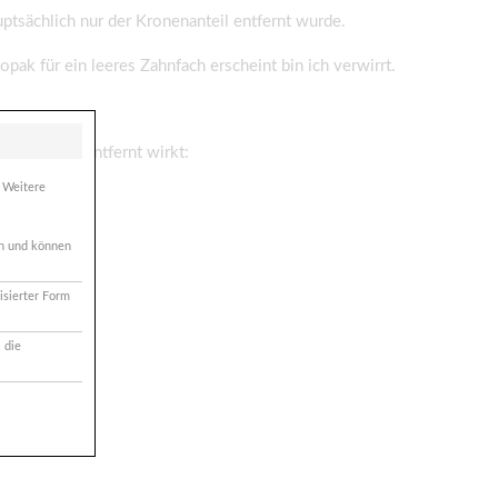
uptsächlich nur der Kronenanteil entfernt wurde.
pak für ein leeres Zahnfach erscheint bin ich verwirrt.
er bereits entfernt wirkt:
. Weitere
ich und können
isierter Form
 die