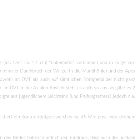
e (ldt. DVT ca. 1,1 cm) "unbemerkt" verblieben und in Folge von
n minimaler Durchbruch der Wurzel in die Mundhöhle) und der Apex
sowohl im DVT als auch auf sämtlichen Röntgenbilder nicht ganz
 Im DVT in der Axialen Ansicht sieht es auch so aus als gäbe es 2
olgte aus jugendlichem Leichtsinn (und Prüfungsstress) jedoch nie.
stiert ein Kontrollröntgen welches ca. 45 Min post extraktionem
n des Bildes habe ich jedoch den Eindruck, dass auch die bukkale