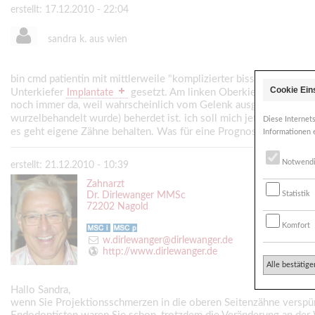
erstellt: 17.12.2010 - 22:04
sandra k. aus wien
bin cmd patientin mit mittlerweile "komplizierter bisssituation". D
Cookie Ein
Unterkiefer
gesetzt. Am linken Oberkiefer hat sich j
Implantate
noch immer da, weil wahrscheinlich vom Gelenk ausgehend. Jetzt 
wurzelbehandelt wurde) beherdet ist. ich soll mich jetzt entsche
Diese Internet
es geht eigene Zähne behalten. Was für eine Prognose hat WSR
Informationen 
Notwend
erstellt: 21.12.2010 - 10:39
Zahnarzt
Statistik
Dr. Dirlewanger MMSc
72202 Nagold
Komfort
w.dirlewanger@dirlewanger.de
http://www.dirlewanger.de
Alle bestätige
Hallo Sandra,
wenn Sie Projektionsschmerzen in die oberen Seitenzähne verspür