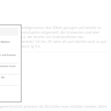
hrscheinlich unnötigerweise, drei Zähne gezogen und bereits im
es, eine Freiendsituation eingestellt, die Schmerzen sind aber
es ist nummer 6, der bereits von Endodontisten neu
sinnvollere Variante? Ich bin 39 Jahre alt und möchte noch so gut
. Weitere
 für eine Antwort, lg S.k.
ich und können
isierter Form
 die
ngend Vorsicht geboten: die Bisshöhe muss erhalten bleiben. Beim