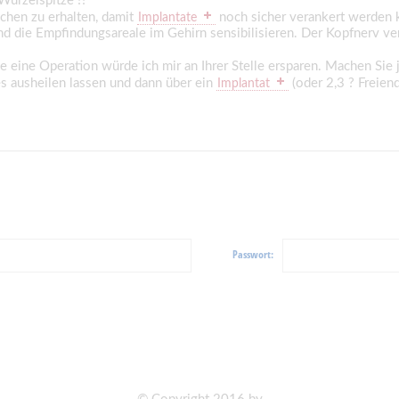
Wurzelspitze !?
ochen zu erhalten, damit
noch sicher verankert werden
Implantate
 und die Empfindungsareale im Gehirn sensibilisieren. Der Kopfnerv
ie eine Operation würde ich mir an Ihrer Stelle ersparen. Machen Si
s ausheilen lassen und dann über ein
(oder 2,3 ? Freiend
Implantat
Passwort: