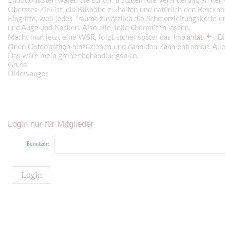
Endodontisten waren Sie schon, trotzdem die Veränderung an der 
Oberstes Ziel ist, die Bißhöhe zu halten und natürlich den Restkn
Eingriffe, weil jedes Trauma zusätzlich die Schmerzleitungskette
und Auge und Nacken. Also alle Teile überprüfen lassen.
Macht man jetzt eine WSR, folgt sicher später das
. D
Implantat
einen Osteopathen hinzuziehen und dann den Zahn entfernen. Alle
Das wäre mein grober behandlungsplan.
Gruss
Dirlewanger
Login nur für Mitglieder
Benutzer:
Login