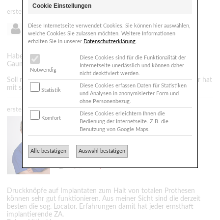
Cookie Einstellungen
erstellt: 27.12.2010 - 21:26
Diese Internetseite verwendet Cookies. Sie können hier auswählen,
D.Busch aus karlsruhe
welche Cookies Sie zulassen möchten. Weitere Informationen
erhalten Sie in unserer
Datenschutzerklärung
.
Habe nun Prothese im OK und UK. Bin sehr unglücklich mit
Diese Cookies sind für die Funktionalität der
Gaumenplatte.
Internetseite unerlässlich und können daher
Notwendig
nicht deaktiviert werden.
Soll nun Beratung über Prothese mit "Druckknopf erhalten. Wer hat
Diese Cookies erfassen Daten für Statistiken
mit solcher Erfahrung.
Statistik
und Analysen in anonymisierter Form und
ohne Personenbezug.
erstellt: 28.12.2010 - 14:54
Diese Cookies erleichtern Ihnen die
Komfort
Zahnarzt
Bedienung der Internetseite. Z.B. die
Dr. Littinski M.Sc., M.Sc.
Benutzung von Google Maps.
39108 Magdeburg
Alle bestätigen
Auswahl bestätigen
ra.littinski@praxis-littinski.de
http://www.praxis-littinski.de
Druckknöpfe auf Implantaten zum Halt von totalen Prothesen
können sehr gut funktionieren. Aus meiner Sicht sind die derzeit
besten die sog. Locator. Erfahrungen damit hat jeder ernsthaft
implantierende ZA.