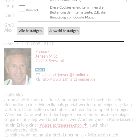
Leider glaube ich derzeit an gar nix mehr und habe Angst, das ich
morgen wieder mit geschwollener Wange aufwache.
Diese Cookies erleichtern Ihnen die
Komfort
Bedienung der Internetseite. Z.B. die
Der Betroffene Zahn ist die 4 oben.
Benutzung von Google Maps.
Gruß
Alex
Alle bestätigen
Auswahl bestätigen
erstellt: 14.10.2009 - 21:10
Zahnarzt
Jensen M.Sc.
21218 Seevetal
zahnarzt-jensen@t-online.de
http://www.zahnarzt-jensen.de
Hallo Alex,
grundsätzlich kann das den Zahn umgebende Gewebe bei jeder
Behandlung eines Wurzelkanals gereizt werden und einige Tage lang
weh tun. Dann sollte es sich aber auch wieder komplett beruhigen.
Wenn ein Zahn während der Liegezeit einer medizinischen Einlage
so gar nicht ruhig wird (auch mal zwei Wochen ganz in Ruhe lassen),
ist ein Erfolg einer
auch eher
Wurzelspitzenresektion
unwahrscheinlich.
Es sollte wohl nochmal mittels Lupenbrille / Mikroskop nach