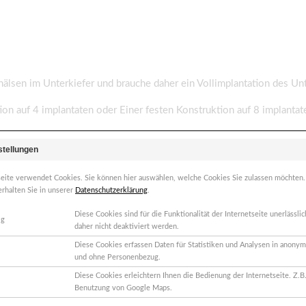
lsen im Unterkiefer und brauche daher ein Vollimplantation des Unt
n auf 4 implantaten oder Einer festen Konstruktion auf 8 implantat
stellungen
seite verwendet Cookies. Sie können hier auswählen, welche Cookies Sie zulassen möchten
erhalten Sie in unserer
Datenschutzerklärung
.
Diese Cookies sind für die Funktionalität der Internetseite unerlässl
ig
daher nicht deaktiviert werden.
Diese Cookies erfassen Daten für Statistiken und Analysen in anonym
sitzende Prothese auf vier Implantaten („all on 4“), im Unterkiefer 
und ohne Personenbezug.
ürlich einfacher, da ich die Teleskopprothese herausnehmen kann. D
Diese Cookies erleichtern Ihnen die Bedienung der Internetseite. Z.B.
nd versorgen lassen, das Putzen ist eine reine Übungssache. Komfor
Benutzung von Google Maps.