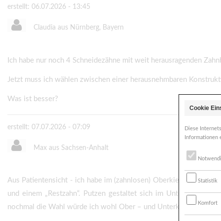
erstellt: 06.07.2026 - 13:45
Claudia aus Nürnberg, Bayern
Ich habe nur noch 4 Schneidezähne mit weit herausragenden Zahnhä
Jetzt muss ich wählen zwischen einer herausnehmbaren Konstruktio
Was ist besser?
Cookie Ein
erstellt: 07.07.2026 - 07:09
Diese Internet
Informationen 
Max aus Sachsen-Anhalt
Notwend
Aus Patientensicht - ich habe im (zahnlosen) Oberkiefer eine fest
Statistik
und einem „Restzahn“. Putzen gestaltet sich im Unterkiefer nat
Komfort
nochmal die Wahl würde ich wohl Ober – und Unterkiefer festsitze