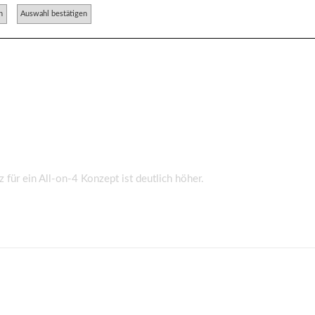
n
Auswahl bestätigen
 für ein All-on-4 Konzept ist deutlich höher.