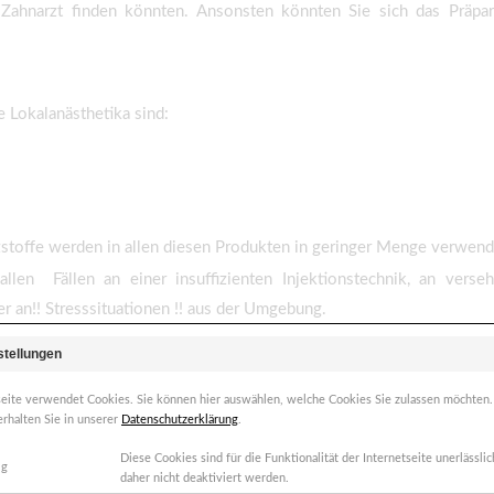
nen Zahnarzt finden könnten. Ansonsten könnten Sie sich das Präp
 Lokalanästhetika sind:
stoffe werden in allen diesen Produkten in geringer Menge verwendet
len Fällen an einer insuffizienten Injektionstechnik, an versehe
r an!! Stresssituationen !! aus der Umgebung.
stellungen
seite verwendet Cookies. Sie können hier auswählen, welche Cookies Sie zulassen möchten
erhalten Sie in unserer
Datenschutzerklärung
.
Diese Cookies sind für die Funktionalität der Internetseite unerlässl
ig
daher nicht deaktiviert werden.