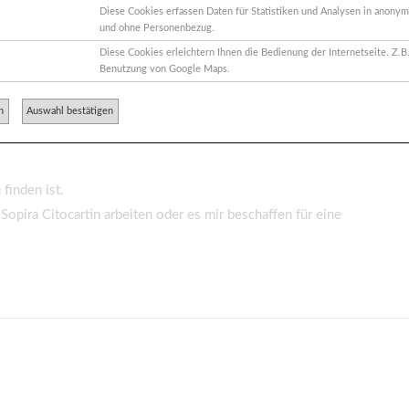
Diese Cookies erfassen Daten für Statistiken und Analysen in anonym
und ohne Personenbezug.
Diese Cookies erleichtern Ihnen die Bedienung der Internetseite. Z.B.
Benutzung von Google Maps.
n
Auswahl bestätigen
 finden ist.
Sopira Citocartin arbeiten oder es mir beschaffen für eine