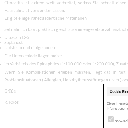
Citocartin ist extrem weit verbreitet, sodass Sie schnell ei
Hauszahnarzt verwenden lassen.
Es gibt einige nahezu identische Materialien:
Sehr ähnlich bzw. praktisch gleich zusammengesetzte zahnärztliche
Ultracain D-S
Septanest
Ubistesin und einige andere
Die Unterschiede liegen meist:
im Verhältnis des Epinephrins (1:100.000 oder 1:200.000), Zusatz
Wenn Sie Komplikationen erleben mussten, liegt das in fast al
Problemsituationen ( Allergien, Herzrhythmusstörungen u.v.m.) ode
Grüße
Cookie Ein
R. Roos
Diese Internet
Informationen 
Notwend