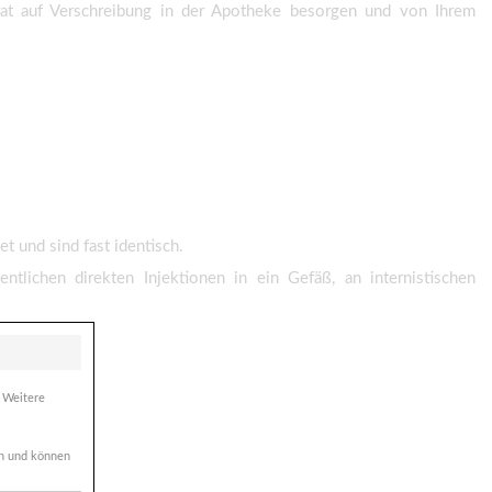
arat auf Verschreibung in der Apotheke besorgen und von Ihrem
 und sind fast identisch.
ntlichen direkten Injektionen in ein Gefäß, an internistischen
. Weitere
ich und können