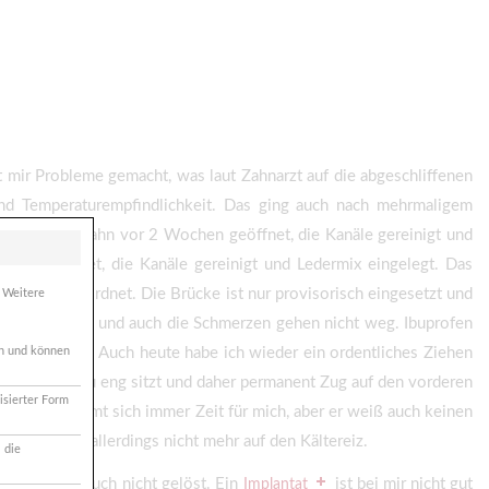
 mir Probleme gemacht, was laut Zahnarzt auf die abgeschliffenen
und Temperaturempfindlichkeit. Das ging auch nach mehrmaligem
 wurde der Zahn vor 2 Wochen geöffnet, die Kanäle gereinigt und
lich geöffnet, die Kanäle gereinigt und Ledermix eingelegt. Das
xiclav verordnet. Die Brücke ist nur provisorisch eingesetzt und
. Weitere
bleibt leider und auch die Schmerzen gehen nicht weg. Ibuprofen
täubt werden. Auch heute habe ich wieder ein ordentliches Ziehen
ich und können
 die Brücke zu eng sitzt und daher permanent Zug auf den vorderen
isierter Form
üht und nimmt sich immer Zeit für mich, aber er weiß auch keinen
n reagiert allerdings nicht mehr auf den Kältereiz.
 die
st damit ja auch nicht gelöst. Ein
ist bei mir nicht gut
Implantat