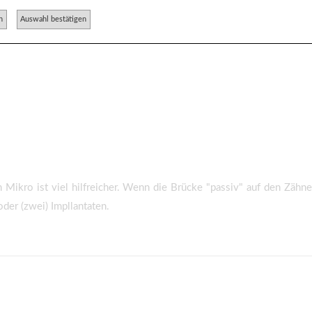
n
Auswahl bestätigen
Mikro ist viel hilfreicher. Wenn die Brücke "passiv" auf den Zähne
der (zwei) Impllantaten.