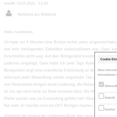
erstellt: 13.05.2026 - 12:50
Nähbiene aus Waldshut
Hallo zusammen,
Ich habe vor 4 Wochen eine Brücke rechts unten eingesetzt bekom
und teils freiliegenden Zahnhälse zurückzuführen war. Dann k
Einschleifen nicht weg. Auf dem Röntgenbild konnte man mit etw
Cookie Ein
Ledermix eingelegt. Dann hatte ich zwei Tage Ruhe, bevor der v
Röntgenbild zeigt eine ordentliche Entzündung an der Wurzelspit
Diese Internet
Informationen 
wird nach jeder Behandlung wieder eingeklebt. Das permanente S
und Paracetamol bringen keine Linderung, die Betäubung hat bei 
Notwend
im 5er, das mich nicht zur Ruhe kommen lässt. Die Wangen- und Ki
Statistik
Pfeiler ausübt, was zur Entzündung geführt hat? Könnte man die 
Rat mehr. Er möchte noch ein DVT Röntgen machen, um zu schauen o
Komfort
Vielleicht hat jemand der erfahrenen Ärzte hier noch eine Idee? I