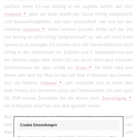
raufkam, hatte ich von Anfang an ein ungutes Gefühl. Auf dem
ganz am Ende wurde das Ganze richtig reingedrückt
Implantat
und bombenfestgedreht, was sehr schmerzhaft war und auf den
vorderen
neben meinem Eckzahn fühlte sich der Sitz
Implantat
von Anfang an nicht richtig "aufgeschraubt" an, wie, um nicht zuviel
Spannung zu erzeugen. Ich komme dort mit Interdentalbürste nicht
richtig in den Zwischraum zw. Eckzahn und 1. Implantatkrone und
am hinteren wegen dem festen Sitz nur durch einen ganz schmalen
Zwischenraum der aber schräg zur
hin tiefer wird und
Krone
immer sehr weh tut. Nun ist also seit über 6 Monaten das Gewebe
bsd. um hinteren
sehr entzündet und es riecht übel
Implantat
beim Putzen. Ich verwende schon viel Chlorhexamed. Ich wies auch
die ZMP meines Zahnarztes bei der letzten prof.
Zahnreinigung
vor 6 Monaten drauf hin, was aber ignoriert wurde.
Nun habe ich mir eine 2. Meinung eingeholt und dieser Zahnarzt
meinte, die Brücke passt überhaupt nicht richtig und es ist auch ein
Cookie Einstellungen
Nachteil mit dem schräg eingesetzten
am Ende , und
Implantat