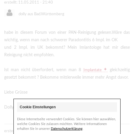
erstellt: 11.05.2011 - 21:40
dolly aus Bad.Württemberg
habe in diesem Forum von einer PAN-Reinigung gelesen.Wäre das
wichtig, wenn man nach schwerer Paradontitis 6 Impl. im OK
und 2 Impl. im UK bekommt? Mein Imlantologe hat mir diese
Reinigung nicht empfohlen.
Ist man nicht überfordert, wenn man 8
gleichzeitig
Implantate
gesetzt bekommt ? Bekomme mittlerweile immer mehr Angst davor.
Liebe Grüsse
Cookie Einstellungen
Dolly
Diese Internetseite verwendet Cookies. Sie können hier auswählen,
welche Cookies Sie zulassen möchten. Weitere Informationen
erhalten Sie in unserer
Datenschutzerklärung
.
erstellt: 13.05.2011 - 20:37