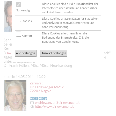
Zahnarzt
Diese Cookies sind für die Funktionalität der
Dr. Püllen MMSc
Internetseite unerlässlich und können daher
Notwendig
63263 Neu-Isenburg
nicht deaktiviert werden.
Diese Cookies erfassen Daten für Statistiken
Statistik
und Analysen in anonymisierter Form und
frankpuellen@arcor.de
ohne Personenbezug.
http://www.zahnarzt-dr-puellen.de
Diese Cookies erleichtern Ihnen die
Komfort
Bedienung der Internetseite. Z.B. die
Sehr geehrte Dolly,
Benutzung von Google Maps.
bei einer PAN-Reinigung muß ich passen; heißt es uU PAR-
Reinigung?
8
sind machbar, dann ist die Sache "in einem Rutsch"
Implantate
Alle bestätigen
Auswahl bestätigen
gegessen. Alternativ zuerst die oberen, danach (2-3 Wochen) die
unteren Implantate.
Dr. Frank Püllen, MSc, MSsc, Neu-Isenburg
erstellt: 14.05.2011 - 13:22
Zahnarzt
Dr. Dirlewanger MMSc
72202 Nagold
w.dirlewanger@dirlewanger.de
http://www.dirlewanger.de