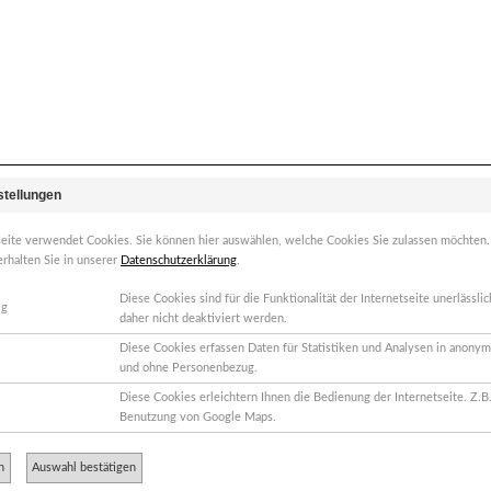
stellungen
gen vormittag hin. Hier meine Geschichte: Seit Mai habe ich immer 
seite verwendet Cookies. Sie können hier auswählen, welche Cookies Sie zulassen möchten
erhalten Sie in unserer
Datenschutzerklärung
.
und zwar auf den oberen rechten Eckzahn und den beiden Backenzähn
Diese Cookies sind für die Funktionalität der Internetseite unerlässl
ig
daher nicht deaktiviert werden.
Diese Cookies erfassen Daten für Statistiken und Analysen in anonym
und ohne Personenbezug.
tze vom Zahn. Ich kann auch ganz normal auf den Zähnen beissen. Au
Auch kalte Luft macht nichts.
Diese Cookies erleichtern Ihnen die Bedienung der Internetseite. Z.B.
Benutzung von Google Maps.
n
Auswahl bestätigen
a was von den Schmerzen?