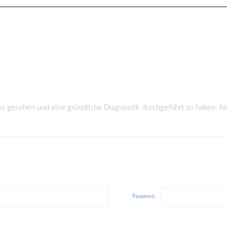
biss gesehen und eine gründliche Diagnostik durchgeführt zu haben. 
Passwort: