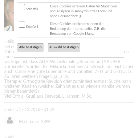
Jensen M.Sc.
Diese Cookies erfassen Daten für Statistiken
21218 Seevetal
Statistik
und Analysen in anonymisierter Form und
ohne Personenbezug.
zahnarzt-jensen@t-online.de
Diese Cookies erleichtern Ihnen die
http://www.zahnarzt-jensen.de
Komfort
Bedienung der Internetseite. Z.B. die
Benutzung von Google Maps.
Hallo Maik,
bei einer
ist es nicht so wichtig, was in den
wurzelbehandlung
Alle bestätigen
Auswahl bestätigen
Zahn REIN kkomtt, sondern was aus ihm RAUS kommt. Natürlich
muss die Füllung am Ende dicht kondensiert sein, aber noch
wichtiger ist, dass ALLE Wurzelkanäle gefunden und SAUBER
aufbereitet wurden. Ein Mikroskop ist hierzu hilfreich, oft reicht aber
auch schon eine gute Lupenbrille und vor allem ZEIT und GEDULD.
Zu Ihren weiteren Fragen: ja, ja, ja.
Therapie: Orthograde Revision oder zumindest erstmal Suche nach
weiteren Kanälen (welcher Zahn ist es und wieviele Kanäle wurden
bisher behandelt?)
Viel Erfolg! Gruß aus Seevetal, L. Jensen, M.Sc.
erstellt: 17.12.2010 - 01:24
Martina aus NRW
Hallo,