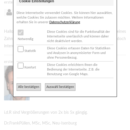
Cookie Einstellungen
erstellt: 20.05.2026 - 16:08
Diese Internetseite verwendet Cookies. Sie können hier auswählen,
Nadine aus ...
welche Cookies Sie zulassen möchten. Weitere Informationen
erhalten Sie in unserer
Datenschutzerklärung
.
Hallo, mich würde es interessieren wie stark die Lupenbrille eines
Diese Cookies sind für die Funktionalität der
Internetseite unerlässlich und können daher
Zahnarztes vergrössert. Ich weiss es ist eine banale Frage doch
Notwendig
nicht deaktiviert werden.
interessiert es mich schon lange. Danke für Ihre Antwort
Diese Cookies erfassen Daten für Statistiken
Statistik
und Analysen in anonymisierter Form und
ohne Personenbezug.
erstellt: 20.05.2026 - 20:01
Diese Cookies erleichtern Ihnen die
Komfort
Zahnarzt
Bedienung der Internetseite. Z.B. die
Dr. Püllen MMSc
Benutzung von Google Maps.
63263 Neu-Isenburg
Alle bestätigen
Auswahl bestätigen
frankpuellen@arcor.de
http://www.zahnarzt-dr-puellen.de
i.d.R sind Vergrößerungen von 2x bis 5x gängig.
Dr.FrankPüllen, MSc, MSc, Neu-Isenburg