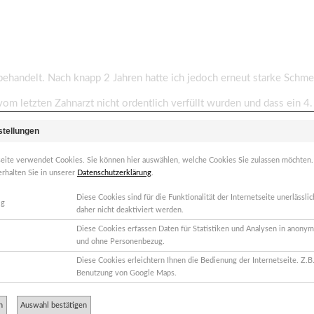
ehandelt. Nach knapp 2 Jahren hatte ich jedoch erneut starke Schm
vom letzten Zahnarzt nicht ordentlich verfüllt wurden und dass ein 4.
gen) bis der Zahn nicht mehr schmerzte. Muss sagen mein Zahnarzt h
stellungen
he.
seite verwendet Cookies. Sie können hier auswählen, welche Cookies Sie zulassen möchten
t zu schmerzen an. Ich kann den Schmerz schlecht beschreiben, aber e
erhalten Sie in unserer
Datenschutzerklärung
.
Diese Cookies sind für die Funktionalität der Internetseite unerlässl
mmen? Sollte ich meinen Zahnarzt aufsuchen, oder abwarten ob es s
ig
daher nicht deaktiviert werden.
Diese Cookies erfassen Daten für Statistiken und Analysen in anonym
und ohne Personenbezug.
Diese Cookies erleichtern Ihnen die Bedienung der Internetseite. Z.B.
Benutzung von Google Maps.
n
Auswahl bestätigen