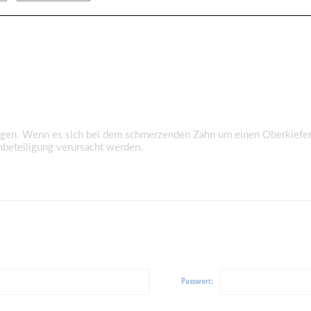
ragen. Wenn es sich bei dem schmerzenden Zahn um einen Oberkiefer
beteiligung verursacht werden.
Passwort: