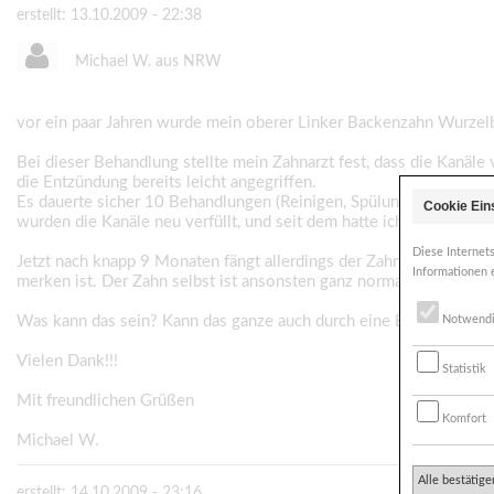
erstellt: 13.10.2009 - 22:38
Michael W. aus NRW
vor ein paar Jahren wurde mein oberer Linker Backenzahn Wurzelb
Bei dieser Behandlung stellte mein Zahnarzt fest, dass die Kanäle 
die Entzündung bereits leicht angegriffen.
Es dauerte sicher 10 Behandlungen (Reinigen, Spülungen u. Einla
Cookie Ein
wurden die Kanäle neu verfüllt, und seit dem hatte ich bis jetzt Ru
Diese Internet
Jetzt nach knapp 9 Monaten fängt allerdings der Zahn wieder leich
Informationen 
merken ist. Der Zahn selbst ist ansonsten ganz normal belastbar.
Was kann das sein? Kann das ganze auch durch eine Erkältung ko
Notwend
Vielen Dank!!!
Statistik
Mit freundlichen Grüßen
Komfort
Michael W.
Alle bestätige
erstellt: 14.10.2009 - 23:16