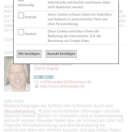
Internetseite unerlässlich und können daher
Notwendig
bei einer Wurzelfüllung kann durch überpresstes Füllmaterial ein
nicht deaktiviert werden.
Nerv in Mitleidenschaft gezogen werden. Das sind dann allerdings
Diese Cookies erfassen Daten für Statistiken
nur sensorische Nerven und keine motorischen und eigentlich auch
Statistik
und Analysen in anonymisierter Form und
nur im Unterkiefer, zumindest ist mir kein solcher Fall im Oberkiefer
ohne Personenbezug.
bekannt. Die motorischen Nerven verlaufen so weit entfernt, dass
ich mir das nicht vorstellen kann.
Diese Cookies erleichtern Ihnen die
Komfort
Bedienung der Internetseite. Z.B. die
Gute Besserung und grüße aus Seevetal, Lorenz Jensen.
Benutzung von Google Maps.
erstellt: 28.11.2009 - 12:49
Alle bestätigen
Auswahl bestätigen
Zahnarzt
Dr. Dirlewanger MMSc
72202 Nagold
w.dirlewanger@dirlewanger.de
http://www.dirlewanger.de
hallo Josef,
Beeinträchtigungen des Gefühls oder Schmerzen durch eine
sind nachvollziehbar. Lähmungen und/oder
Wurzelbehandlung
Spasmen können räumlich im Oberkiefer nicht in Zusammenhang
gebracht werden. Bisweilen haben aber ein Schmerz am Zahn (mit
folgender Wurzelbehandlung) und eine Veränderung am
motorischen Nerv eine ähnliche Ursache, sind also beides Folgen