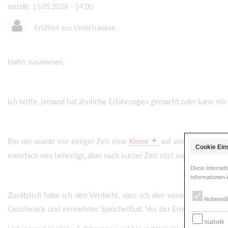
erstellt: 15.05.2026 - 14:00
Eri3964 aus Unterfranken
Hallo zusammen,
ich hoffe, jemand hat ähnliche Erfahrungen gemacht oder kann mir
Bei mir wurde vor einiger Zeit eine
auf einem
Krone
Implantat
Cookie Ein
mehrfach neu befestigt, aber nach kurzer Zeit sitzt sie erneut locke
Diese Internet
Informationen 
Zusätzlich habe ich den Verdacht, dass ich den verwendeten Za
Notwend
Geschmack und vermehrter Speichelfluß. Vor der Erneuerung der K
Statistik