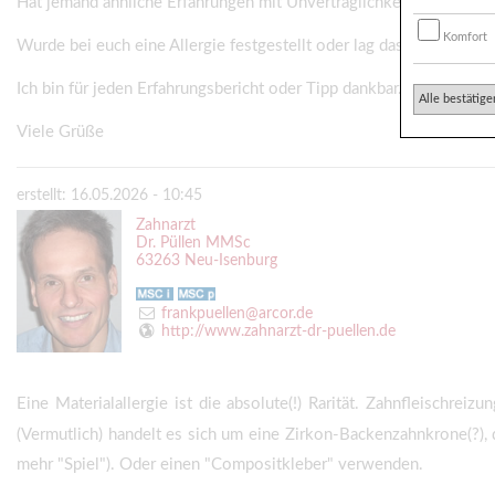
Hat jemand ähnliche Erfahrungen mit Unverträglichkeiten bei Zah
Komfort
Wurde bei euch eine Allergie festgestellt oder lag das Problem vi
Ich bin für jeden Erfahrungsbericht oder Tipp dankbar.
Alle bestätige
Viele Grüße
erstellt: 16.05.2026 - 10:45
Zahnarzt
Dr. Püllen MMSc
63263 Neu-Isenburg
frankpuellen@arcor.de
http://www.zahnarzt-dr-puellen.de
Eine Materialallergie ist die absolute(!) Rarität. Zahnfleischr
(Vermutlich) handelt es sich um eine Zirkon-Backenzahnkrone(?), 
mehr "Spiel"). Oder einen "Compositkleber" verwenden.