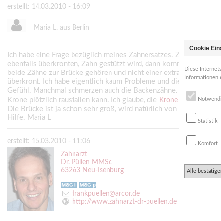
erstellt: 14.03.2010 - 16:09
Maria L. aus Berlin
Cookie Ein
Ich habe eine Frage bezüglich meines Zahnersatzes. Zum einen h
ebenfalls überkronten, Zahn gestützt wird, dann kommen drei küns
Diese Internet
beide Zähne zur Brücke gehören und nicht einer extra überkront 
Informationen 
überkront. Ich habe eigentlich kaum Probleme und diesen Zahnersat
Gefühl. Manchmal schmerzen auch die Backenzähne. Ich arbeite in
Krone plötzlich rausfallen kann. Ich glaube, die
/Brücke i
Notwend
Krone
Die Brücke ist ja schon sehr groß, wird natürlich von drei-bzw vier
Hilfe. Maria L
Statistik
erstellt: 15.03.2010 - 11:06
Komfort
Zahnarzt
Dr. Püllen MMSc
63263 Neu-Isenburg
Alle bestätige
frankpuellen@arcor.de
http://www.zahnarzt-dr-puellen.de