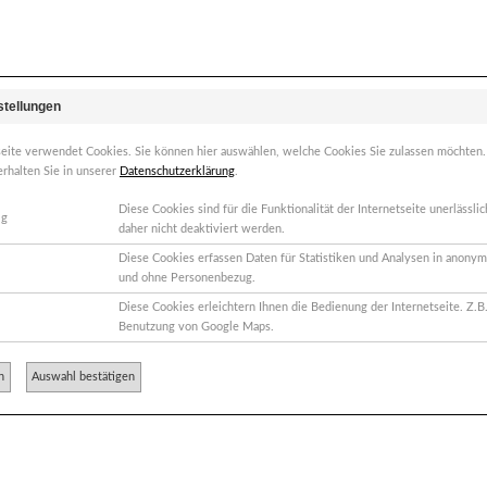
stellungen
abe ich eine ziemlich große Brücke rechts oben im Mund, die zum e
tliche Zähne und dann, sind nochmal zwei Zähne überkront, die den a
seite verwendet Cookies. Sie können hier auswählen, welche Cookies Sie zulassen möchten
ist. Außerdem ist der danebenliegende Schneidezahn, also der recht
erhalten Sie in unserer
Datenschutzerklärung
.
z nun auch schon seit sechs Jahren. Allerdings fühle ich unter der S
 einem Beruf, in dem ich oft vor anderen Menschen auf einer Bühne
Diese Cookies sind für die Funktionalität der Internetseite unerlässl
st mit Zahnzement befestigt. Kann das passieren? Gibt es Anzeichen 
ig
daher nicht deaktiviert werden.
 Pfleierzähnen gehalten, da sie aber in meinem Mund hängt, habe ich o
Diese Cookies erfassen Daten für Statistiken und Analysen in anonym
und ohne Personenbezug.
Diese Cookies erleichtern Ihnen die Bedienung der Internetseite. Z.B.
Benutzung von Google Maps.
n
Auswahl bestätigen