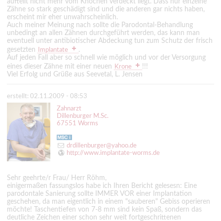
aufteilt nicht mehr vom Knochen verdeckt liegt. Dass nur einzelne
Zähne so stark geschädigt sind und die anderen gar nichts haben,
erscheint mir eher unwahrscheinlich.
Auch meiner Meinung nach sollte die Parodontal-Behandlung
unbedingt an allen Zähnen durchgeführt werden, das kann man
eventuell unter antibiotischer Abdeckung tun zum Schutz der frisch
gesetzten
.
Implantate
Auf jeden Fall aber so schnell wie möglich und vor der Versorgung
eines dieser Zähne mit einer neuen
!!!
Krone
Viel Erfolg und Grüße aus Seevetal, L. Jensen
erstellt: 02.11.2009 - 08:53
Zahnarzt
Dillenburger M.Sc.
67551 Worms
drdillenburger@yahoo.de
http://www.implantate-worms.de
Sehr geehrte/r Frau/ Herr Röhm,
einigermaßen fassungslos habe ich Ihren Bericht gelesesn: Eine
parodontale Sanierung sollte IMMER VOR einer Implantation
geschehen, da man eigentlich in einem "sauberen" Gebiss operieren
möchte! Taschentiefen von 7-8 mm sind kein Spaß, sondern das
deutliche Zeichen einer schon sehr weit fortgeschrittenen