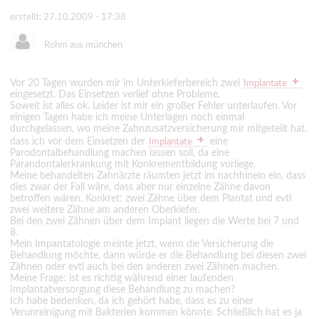
erstellt: 27.10.2009 - 17:38
Röhm aus münchen
Vor 20 Tagen wurden mir im Unterkieferbereich zwei
Implantate
eingesetzt. Das Einsetzen verlief ohne Probleme.
Soweit ist alles ok. Leider ist mir ein großer Fehler unterlaufen. Vor
einigen Tagen habe ich meine Unterlagen noch einmal
durchgelassen, wo meine Zahnzusatzversicherung mir mitgeteilt hat,
dass ich vor dem Einsetzen der
eine
Implantate
Parodontalbehandlung machen lassen soll, da eine
Parandontalerkrankung mit Konkrementbildung vorliege.
Meine behandelten Zahnärzte räumten jetzt im nachhinein ein, dass
dies zwar der Fall wäre, dass aber nur einzelne Zähne davon
betroffen wären. Konkret: zwei Zähne über dem Plantat und evtl
zwei weitere Zähne am anderen Oberkiefer.
Bei den zwei Zähnen über dem Implant liegen die Werte bei 7 und
8.
Mein Impantatologie meinte jetzt, wenn die Versicherung die
Behandlung möchte, dann würde er die Behandlung bei diesen zwei
Zähnen oder evtl auch bei den anderen zwei Zähnen machen.
Meine Frage: ist es richtig während einer laufenden
Implantatversorgung diese Behandlung zu machen?
Ich habe bedenken, da ich gehört habe, dass es zu einer
Verunreinigung mit Bakterien kommen könnte. Schließlich hat es ja