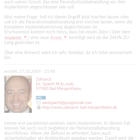
auch seinen Grund, das eine Parandontosebehandlung vor dem
Implantieren abgeschlossen sein soll.
Also meine Frage: Soll ich diesen Engriff jetzt machen lassen oder
soll ich die Parandontosebehandlung erst machen lassen, wenn die
komplette Implantatversorung abgeschlossen ist.
Erschwerend kommt noch hinzu, dass bei einem Zahn ( über dem
) eine neue
benötigt wird da der ZAHN ZU
Implantat
Krone
Lang geworden ist.
Über eine Antwort wäre ich sehr dankbar, da ich total verunsichert
bin.
erstellt: 27.10.2009 - 21:40
Zahnarzt
Dr. Spaeth M.Sc.mult.
97980 Bad Mergentheim
axelspaeth@googlemail.com
http://www.zahnarzt-bad-mergentheim.de
Immer erst parodontal sanieren, dann implantieren. In diesem Fall
können Sie auch noch begleitend die Parodontalbehandlung
durchführen. Wenn der Befund es erfordert, kann auch
sicherheitshalber ein Antibiotikum gegeben werden. Damit wird die