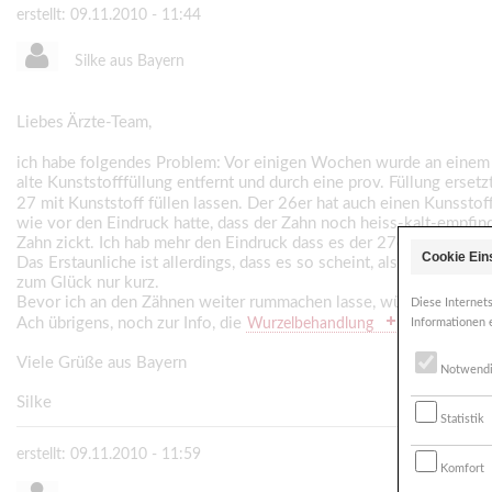
erstellt: 09.11.2010 - 11:44
Silke aus Bayern
Liebes Ärzte-Team,
ich habe folgendes Problem: Vor einigen Wochen wurde an einem
alte Kunststofffüllung entfernt und durch eine prov. Füllung erset
27 mit Kunststoff füllen lassen. Der 26er hat auch einen Kunssto
wie vor den Eindruck hatte, dass der Zahn noch heiss-kalt-empfind
Zahn zickt. Ich hab mehr den Eindruck dass es der 27er ist.
Cookie Ein
Das Erstaunliche ist allerdings, dass es so scheint, als wenn di
zum Glück nur kurz.
Bevor ich an den Zähnen weiter rummachen lasse, würde ich gerne
Diese Internet
Ach übrigens, noch zur Info, die
wurde nicht 
Wurzelbehandlung
Informationen 
Viele Grüße aus Bayern
Notwend
Silke
Statistik
erstellt: 09.11.2010 - 11:59
Komfort