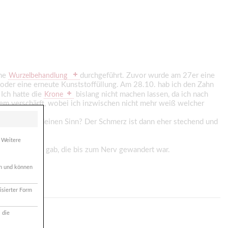
ine
durchgeführt. Zuvor wurde am 27er eine
Wurzelbehandlung
e, oder eine erneute Kunststoffüllung. Am 28.10. hab ich den Zahn
Ich hatte die
bislang nicht machen lassen, da ich nach
Krone
blem verschärft, wobei ich inzwischen nicht mehr weiß welcher
acht das irgendeinen Sinn? Der Schmerz ist dann eher stechend und
. Weitere
 tiefe Karies gab, die bis zum Nerv gewandert war.
ich und können
isierter Form
 die