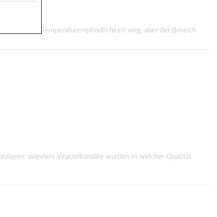
Dann ist die Temperaturempfindlichkeit weg, aber der Bereich
pizieren: wieviele Wurzelkanaäle wurden in welcher Qualität