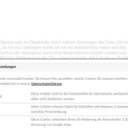
 Backenzahn im Oberkiefer (nach meinen Unterlagen der Zahn 26) e
zt, da ich erst überlegen sollte, ob ich ein Keramikinlay haben möcht
ffaufbau der demnächst durch eine Keramikkrone ersetzt werden soll. 
lich ist. Seitdem jetzt der 27er gemacht wurde, hat sich dieses Pro
stellungen
e Schmerzen nur bei Berührung der Außenseite der Zähne entstehen. M
 noch ein Weilchen warten. Ist das okay?
seite verwendet Cookies. Sie können hier auswählen, welche Cookies Sie zulassen möchten
etwas aufgrund einer Entzündung gemacht, sondern weil es wohl eine
erhalten Sie in unserer
Datenschutzerklärung
.
Diese Cookies sind für die Funktionalität der Internetseite unerlässl
ig
daher nicht deaktiviert werden.
Diese Cookies erfassen Daten für Statistiken und Analysen in anonym
und ohne Personenbezug.
Diese Cookies erleichtern Ihnen die Bedienung der Internetseite. Z.B.
Benutzung von Google Maps.