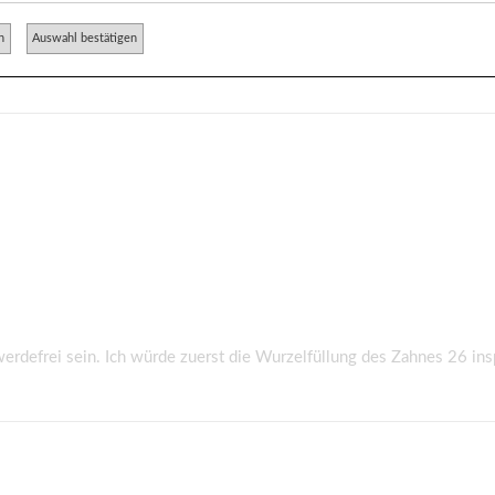
n
Auswahl bestätigen
getestet, was passiert, wenn ich den äußeren Zahnbereich abdecke. 
erdefrei sein. Ich würde zuerst die Wurzelfüllung des Zahnes 26 ins