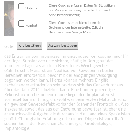
Zahnarzt
Diese Cookies erfassen Daten für Statistiken
Statistik
Dr. Stein M.Sc.
und Analysen in anonymisierter Form und
65185 Wiesbaden
ohne Personenbezug.
Diese Cookies erleichtern Ihnen die
Komfort
AndreasStein@dr-a-stein.de
Bedienung der Internetseite. Z.B. die
http://www.dr-a-stein.de
Benutzung von Google Maps.
Alle bestätigen
Auswahl bestätigen
Guten Morgen,
das Entfernen von Implantaten in entzündeter Umgebung macht in
der Regel Substanzverluste sichbar, häufig in Bezug auf das
knöcherne Lager als auch im Bereich des Weichgewebes
(Zahnfleisch). Meist ist ein Neufbau von Geweben in beiden
Bereichen erforderlich, bevor mit der endgültigen Versorgung
begonnen werden kann. Hierzu können mehrere Eingiffe
nacheinander erforderlich sein, so dass sich das Ganze durchaus
über das Jahr 2011 hinziehen kann. Eine hundertprozentige
Rekonstruktion bei nebeneinanderliegenden Implantaten ist
vorhersehbar nicht möglich, wohl war beim letzten Mal auch schon
ein gewisser Gewebedefekt vorhanden (daher der Frontschild). Also
insgesamt, soweit das aus der Entfernung bewertbar ist, eher eine
anspruchsvolle Aufgabe, die durchaus in die Hand eines Spezialisten
gehört. Chirurgische Erfahrung mit solchen Dingen ist vorteilhaft:
suchen Sie in den Bereichen Oralchirurgie, Parodontologie,
Implantologie.