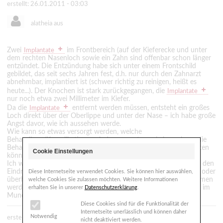
erstellt: 26.01.2011 - 03:03
alatheia aus
Zwei
im Frontbereich (auf der Kieferecke und unter
Implantate
dem rechten Nasenloch sowie ein Zahn sind offenbar schon länger
entzündet. Die Entzündung habe sich unter einem Frontschild
gebildet, das seit sechs Jahren fest, d.h. nur durch den Zahnarzt
abnehmbar, implantiert ist (schwer richtig zu reinigen, heißt es
heute...). Der Knochen ist stark zurückgegangen, die
Implantate
nur noch etwa zwei Millimeter im Kiefer.
Da die
entfernt werden müssen, entsteht ein großes
Implantate
Loch direkt über der Oberlippe und unter der Nase – ich habe große
Angst davor, wie ich aussehen werde.
Wie kann so etwas versorgt werden, welche
Behandlung/Komplikationen sind zu erwarten, wie lange kann die
Behandlung dauern? Worauf muss ich achten, welche Spezialisten
Cookie Einstellungen
können helfen?
Ich warte auf einen Termin in der universitären Zahnklinik, habe den
Eindruck, die Entzündung breitet sich durch das häufige spülen oder
Diese Internetseite verwendet Cookies. Sie können hier auswählen,
überhaupt aus - Soll ich Druck machen, dass ich vorher genommen
welche Cookies Sie zulassen möchten. Weitere Informationen
werde. Mein aktueller Zahnarzt sagt, ich hätte eine "Zeitbombe" im
erhalten Sie in unserer
Datenschutzerklärung
.
Mund.
Diese Cookies sind für die Funktionalität der
Internetseite unerlässlich und können daher
Notwendig
erstellt: 30.01.2011 - 09:49
nicht deaktiviert werden.