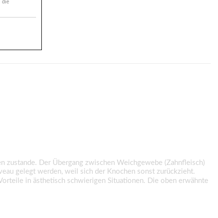
 die
henanheftung.
 zustande. Der Übergang zwischen Weichgewebe (Zahnfleisch)
iveau gelegt werden, weil sich der Knochen sonst zurückzieht.
rteile in ästhetisch schwierigen Situationen. Die oben erwähnte