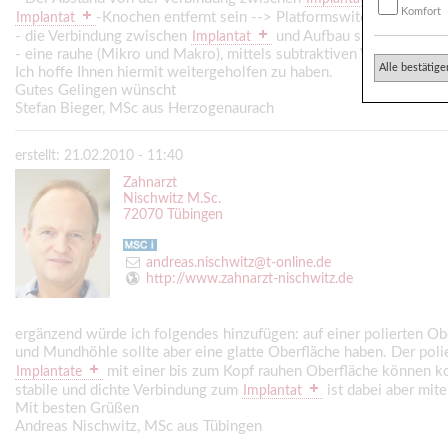
Komfort
-Knochen entfernt sein --> Platformswitching oder Tr
Implantat
- die Verbindung zwischen
und Aufbau sollte möglicht
Implantat
- eine rauhe (Mikro und Makro), mittels subtraktiven Verfahren he
Alle bestätige
Ich hoffe Ihnen hiermit weitergeholfen zu haben.
Gutes Gelingen wünscht
Stefan Bieger, MSc aus Herzogenaurach
erstellt: 21.02.2010 - 11:40
Zahnarzt
Nischwitz M.Sc.
72070 Tübingen
andreas.nischwitz@t-online.de
http://www.zahnarzt-nischwitz.de
ergänzend würde ich folgendes hinzufügen: auf einer polierten 
und Mundhöhle sollte aber eine glatte Oberfläche haben. Der poli
mit einer bis zum Kopf rauhen Oberfläche können ko
Implantate
stabile und dichte Verbindung zum
ist dabei aber mit
Implantat
Mit besten Grüßen
Andreas Nischwitz, MSc aus Tübingen