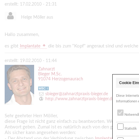
erstellt: 17.02.2010 - 21:31
Helge Möller aus
Hallo zusammen,
es gibt
die bis zum "Kopf" angeraut sind und welche 
Implantate
erstellt: 19.02.2010 - 11:44
Zahnarzt
Bieger M.Sc.
91074 Herzogenaurach
Cookie Ein
sbieger@zahnarztpraxis-bieger.de
Diese Internet
http://www.zahnarztpraxis-bieger.de
Informationen 
Notwend
Sehr geehrter Herr Möller,
diese Frage ist nicht ganz einfach zu beantworten. Welches das op
Antwort geben. Zumal ist es natürlich auch von den gegebenen U
Statistik
Als sicher kann angesehen werden:
- Der Abstand von der Verbindung zwischen
und Aufba
Implantat