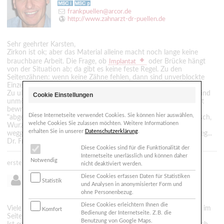
frankpuellen@arcor.de
http://www.zahnarzt-dr-puellen.de
Sehr geehrter Karsten,
Zirkon ist ok; aber das Material alleine macht noch lange keine
brauchbare Arbeit. Die Frage, ob
oder Brücke hängt
Implantat
von der Situation ab; da gibt es keine feste Regel. Zu den
Seitenzähnen: wenn keine Zähne fehlen, dann sind unverblockte
Einzelkronen am besten.
Zu ulgarien: davon würde ich Abstand nehmen. Nacharbeiten sind
Cookie Einstellungen
unmöglich, bestimmte Arbeiten lassen sich in einer Woche nicht
bewrkstelligen, auch nicht beim Papst. Oder es wird einfach
Diese Internetseite verwendet Cookies. Sie können hier auswählen,
"abgeschnitten & abgekürzt": notwendige Vorarbeiten (Zahnfleisch,
welche Cookies Sie zulassen möchten. Weitere Informationen
Wurzelkanalbehandlungen, etc) werden aus Zeitgründen
erhalten Sie in unserer
Datenschutzerklärung
.
weggelassen oder hingehuscht. Der Patient ist ja bald wieder weg...
Dr. Frank Püllen, MSc, MSc, Neu-Isenburg
Diese Cookies sind für die Funktionalität der
Internetseite unerlässlich und können daher
Notwendig
erstellt: 26.05.2011 - 14:40
nicht deaktiviert werden.
Diese Cookies erfassen Daten für Statistiken
Statistik
Karsten aus Osnabrück
und Analysen in anonymisierter Form und
ohne Personenbezug.
Diese Cookies erleichtern Ihnen die
Viele Meinungen sind unterscheidlich...habe auch schön gehört, im
Komfort
Bedienung der Internetseite. Z.B. die
Seitenzahnbereich ist es egal, wenn es eine Brücke ist.
Benutzung von Google Maps.