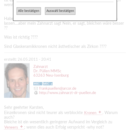
Ist es somit nicht am besten, jeden Zahn einzeln zu machen, auch
wenn es aufwendiger und teurer ist...???
Alle bestätigen
Auswahl bestätigen
Habe noch zwei echte Zähne, wollte da Veeners drüber machen
lassen....aber mein Zahnarzt sagt Nein, er sagt, bleichen wäre besser
??
Was ist richtig ????
Sind Glaskeramikkronen nicht ästhetischer als Zirkon ????
erstellt: 26.05.2011 - 20:41
Zahnarzt
Dr. Püllen MMSc
63263 Neu-Isenburg
frankpuellen@arcor.de
http://www.zahnarzt-dr-puellen.de
Sehr geehrter Karsten,
Einzelkronen sind nicht teurer als verblockte
. Warum
Kronen
auch?
Bleiche ist ein wesentlich geringerer Aufwand im Vergleich zu
; wenn dies auch Erfolg verspricht -why not?
Veneers