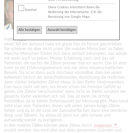
Jensen M.Sc.
21218 Seevetal
Diese Cookies erleichtern Ihnen die
Komfort
Bedienung der Internetseite. Z.B. die
Benutzung von Google Maps.
zahnarzt-jensen@t-online.de
http://www.zahnarzt-jensen.de
Alle bestätigen
Auswahl bestätigen
Hallo Angie,
einen Teil der Antwort habe ich grade hier im Forum geschrieben.
Sie scheinen da aber nicht unter 'die meisten Menschen' zu fallen.
Manche Menschen fühlen sich dann einfach inkomplett, das würde
mir wohl auch so gehen. Meiner Erfahrung nach sind das oft
Patienten, die nachts die Zähne pressen (tue ich auch). Das ist aber
mehr so ein Erfahrungseindruck von mir ohne wissenschaftlichen
Beweis. Da ist es dann auch durchaus vorstellbar, dass bei einem
teilweisen Verlust der lastaufnehmenden Abstützung die restlichen,
dann stärker belasteten Zähne etwas in den Kiefer hineinwandern.
Das muss nicht viel sein, um Ihnen schon ein fremdes Gefühl zu
geben. Die Zähne 'verschwinden' dann nicht im Kiefer, sondern der
gesamte Kiefer verändert sich mit. Das ist dann nie richtig
feststellbar, da es keinen Refernzpunkt zur Messung gibt. Manchmal
sieht man aber Patienten, denen seit vielen Jahren einige Zähne
fehlen und da ist die Linie der Zahnoberflächen dann eine ziemliche
Berg- und Talbahn. So etwas ist dann nur sehr schwer und
aufwändig wieder zu korrigieren.
In den meisten Fällen können diese Zähne durch
Implantate
ersetzt werden, das wird aber aus oben genannten Gründen und