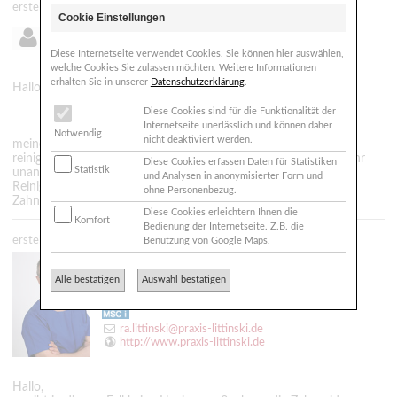
erstellt: 30.09.2010 - 08:14
Cookie Einstellungen
Unbekannt aus NRW
Diese Internetseite verwendet Cookies. Sie können hier auswählen,
welche Cookies Sie zulassen möchten. Weitere Informationen
erhalten Sie in unserer
Datenschutzerklärung
.
Hallo,
Diese Cookies sind für die Funktionalität der
Internetseite unerlässlich und können daher
Notwendig
nicht deaktiviert werden.
meine Zahnärztin hat mir gezeigt das ich um meine Brücke zu
reinigung unter diese mit Zahnseide gehen muss, was ich als sehr
Diese Cookies erfassen Daten für Statistiken
Statistik
unangenehm empfinde. Gibt es evtl. auch eine andere
und Analysen in anonymisierter Form und
Reinigungsmöglichkeit die nicht so unangenehm ist wie mit
ohne Personenbezug.
Zahnseide unter die Brücke zu gehen?
Diese Cookies erleichtern Ihnen die
Komfort
Bedienung der Internetseite. Z.B. die
erstellt: 01.10.2010 - 15:52
Benutzung von Google Maps.
Zahnarzt
Dr. Littinski M.Sc., M.Sc.
Alle bestätigen
Auswahl bestätigen
39108 Magdeburg
ra.littinski@praxis-littinski.de
http://www.praxis-littinski.de
Hallo,