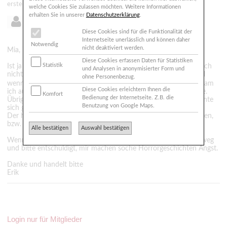
erstellt: 24.05.2011 - 19:20
welche Cookies Sie zulassen möchten. Weitere Informationen
erhalten Sie in unserer
Datenschutzerklärung
.
Erik aus Hof
Diese Cookies sind für die Funktionalität der
Internetseite unerlässlich und können daher
Notwendig
nicht deaktiviert werden.
Mia, ich gebe Ihnen Recht!
Diese Cookies erfassen Daten für Statistiken
Statistik
Ist ja total daneben, sicher benötigt dieser Patient Hilfe aber doch
und Analysen in anonymisierter Form und
nicht auf unsere Kosten. Ich bekomme auch ein ungutes Gefühl
ohne Personenbezug.
wenn ich an meinen
denke. Vor 5 Jahren bekam
Knochenaufbau
Diese Cookies erleichtern Ihnen die
ich auch BIO-OSS in meinen Kiefer. Aber es gab keine Probleme.
Komfort
Bedienung der Internetseite. Z.B. die
Übrigens da war doch noch ein Artikel vom, ich glaube der nannte
Benutzung von Google Maps.
sich gestern "nicht Geschädigter" oder so.
Der hatte eine gute Antwort, diese hätte man sollen stehen lassen,
bzw. wieder in Verbindung mit dem "Geschädigten" bringen.
Alle bestätigen
Auswahl bestätigen
Wenn, dann bitte beide "Fragen" wieder frei geben oder Beide weg
und bitte entschuldigt, mir machen soche Horrorgeschichten Angst.
Danke und handelt bitte
Erik
Login nur für Mitglieder