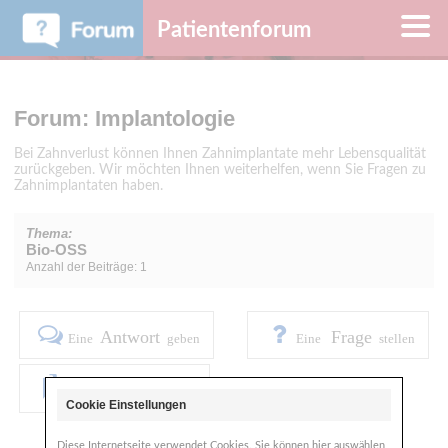
Patientenforum
Forum: Implantologie
Bei Zahnverlust können Ihnen Zahnimplantate mehr Lebensqualität
zurückgeben. Wir möchten Ihnen weiterhelfen, wenn Sie Fragen zu
Zahnimplantaten haben.
Thema:
Bio-OSS
Anzahl der Beiträge: 1
Antwort
Frage
Eine
geben
Eine
stellen
Foren
Alle
anzeigen
Cookie Einstellungen
Diese Internetseite verwendet Cookies. Sie können hier auswählen,