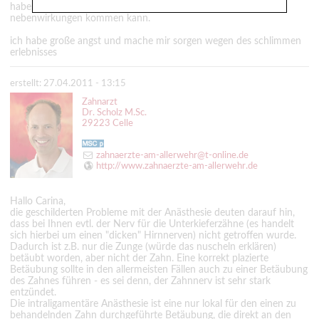
habe bei dem anderen verfahren gehört das es da nicht zu
nebenwirkungen kommen kann.
ich habe große angst und mache mir sorgen wegen des schlimmen
erlebnisses
erstellt: 27.04.2011 - 13:15
Zahnarzt
Dr. Scholz M.Sc.
29223 Celle
zahnaerzte-am-allerwehr@t-online.de
http://www.zahnaerzte-am-allerwehr.de
Hallo Carina,
die geschilderten Probleme mit der Anästhesie deuten darauf hin,
dass bei Ihnen evtl. der Nerv für die Unterkieferzähne (es handelt
sich hierbei um einen "dicken" Hirnnerven) nicht getroffen wurde.
Dadurch ist z.B. nur die Zunge (würde das nuscheln erklären)
betäubt worden, aber nicht der Zahn. Eine korrekt plazierte
Betäubung sollte in den allermeisten Fällen auch zu einer Betäubung
des Zahnes führen - es sei denn, der Zahnnerv ist sehr stark
entzündet.
Die intraligamentäre Anästhesie ist eine nur lokal für den einen zu
behandelnden Zahn durchgeführte Betäubung, die direkt an den